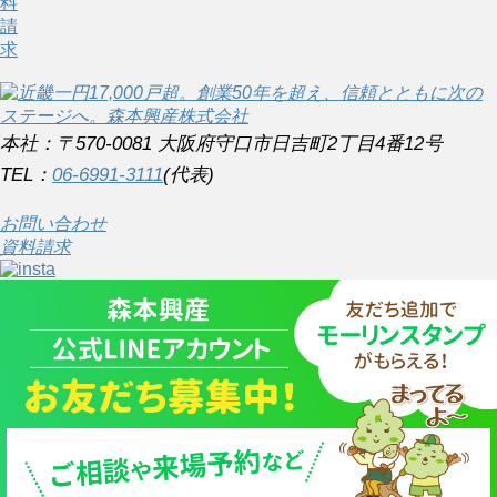
料
請
求
本社：〒570-0081 大阪府守口市日吉町2丁目4番12号
TEL：
06-6991-3111
(代表)
お問い合わせ
資料請求