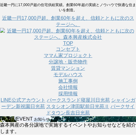
近畿一円に17,000戸超の住宅供給実績。創業60年超の実績とノウハウで快適な住ま
いを創造。
近畿一円17,000戸超。創業60年を超え、信頼とともに次のス
テージへ。
TOP
コンセプト
ママん家プロジェクト
分譲地・販売物件
賃貸マンション
モデルハウス
施工事例
会社情報
採用情報
LINE公式アカウント
パークスランド寝屋川日光苑
シャインガ
ーデン新祝園日光苑
スタシオン津田駅前日光苑Ⅱ
パークサイ
ドタウン長吉日光苑
NEWS/EVENT
お知らせ・イベント
森本興産の各分譲地で実施するイベントやお知らせなどを紹介
します。