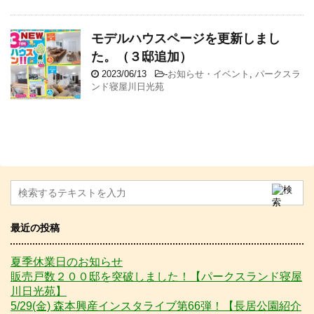
モデルハウスページを更新しまし
た。（３邸追加）
2023/06/13
-
お知らせ・イベント
,
パークスラ
ンド寝屋川日光苑
最近の投稿
夏季休業日のお知らせ
販売戸数２００邸を突破しました！【パークスランド寝屋
川日光苑】
5/29(金) 森本興産インスタライブ第66弾！【長居公園紹介