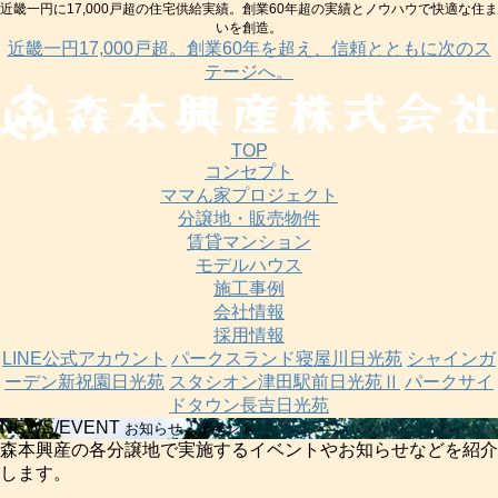
近畿一円に17,000戸超の住宅供給実績。創業60年超の実績とノウハウで快適な住ま
いを創造。
近畿一円17,000戸超。創業60年を超え、信頼とともに次のス
テージへ。
TOP
コンセプト
ママん家プロジェクト
分譲地・販売物件
賃貸マンション
モデルハウス
施工事例
会社情報
採用情報
LINE公式アカウント
パークスランド寝屋川日光苑
シャインガ
ーデン新祝園日光苑
スタシオン津田駅前日光苑Ⅱ
パークサイ
ドタウン長吉日光苑
NEWS/EVENT
お知らせ・イベント
森本興産の各分譲地で実施するイベントやお知らせなどを紹介
します。