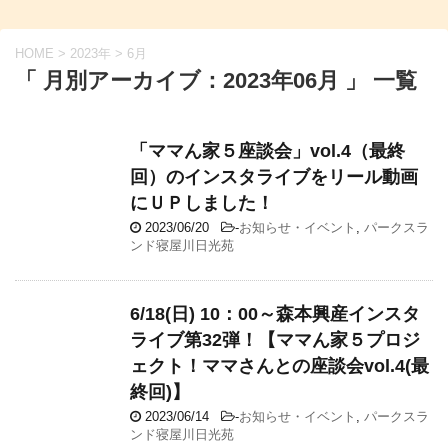
HOME
>
2023年
>
6月
「 月別アーカイブ：2023年06月 」 一覧
「ママん家５座談会」vol.4（最終
回）のインスタライブをリール動画
にＵＰしました！
2023/06/20
-
お知らせ・イベント
,
パークスラ
ンド寝屋川日光苑
6/18(日) 10：00～森本興産インスタ
ライブ第32弾！【ママん家５プロジ
ェクト！ママさんとの座談会vol.4(最
終回)】
2023/06/14
-
お知らせ・イベント
,
パークスラ
ンド寝屋川日光苑