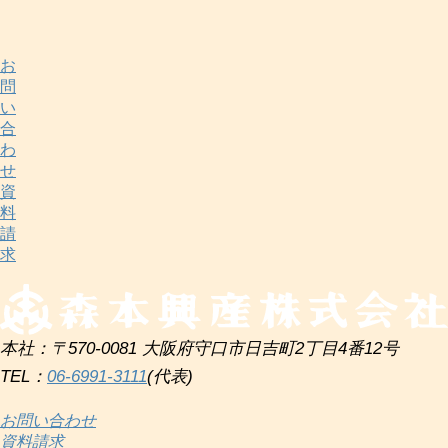
お
問
い
合
わ
せ
資
料
請
求
本社：〒570-0081 大阪府守口市日吉町2丁目4番12号
TEL：
06-6991-3111
(代表)
お問い合わせ
資料請求