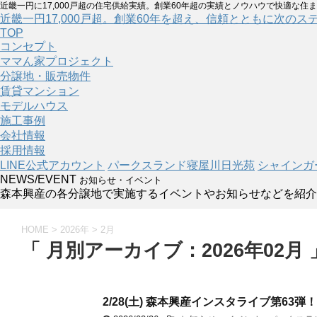
近畿一円に17,000戸超の住宅供給実績。創業60年超の実績とノウハウで快適な住
近畿一円17,000戸超。創業60年を超え、信頼とともに次のス
TOP
コンセプト
ママん家プロジェクト
分譲地・販売物件
賃貸マンション
モデルハウス
施工事例
会社情報
採用情報
LINE公式アカウント
パークスランド寝屋川日光苑
シャインガ
NEWS/EVENT
お知らせ・イベント
森本興産の各分譲地で実施するイベントやお知らせなどを紹介
HOME
>
2026年
>
2月
「 月別アーカイブ：2026年02月 
2/28(土) 森本興産インスタライブ第63