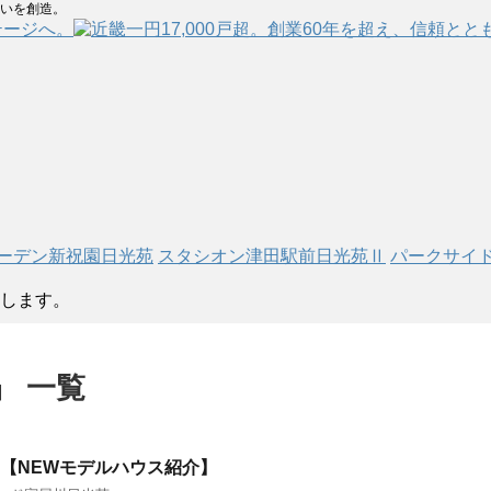
まいを創造。
テージへ。
ーデン新祝園日光苑
スタシオン津田駅前日光苑Ⅱ
パークサイ
します。
」 一覧
弾！【NEWモデルハウス紹介】