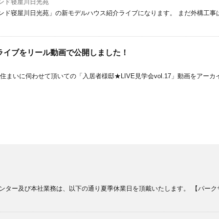
ンド寝屋川日光苑
ンド寝屋川日光苑」の新モデルハウス紹介ライブになります。 まだ外構工事
タライブをリール動画で公開しました！
住まいに伺わせて頂いての「入居者様邸★LIVE見学会vol.17」動画をア
ンター及び本社業務は、以下の通り夏季休業日を頂戴いたします。 【パーク