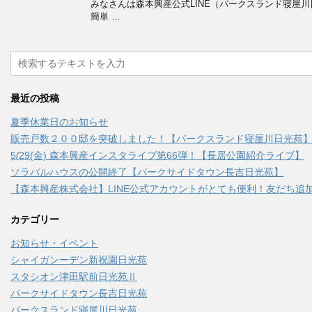
みなさんは森本興産公式LINE（パークスランド寝屋川
簡単 …
最近の投稿
夏季休業日のお知らせ
販売戸数２００邸を突破しました！【パークスランド寝屋川日光苑
5/29(金) 森本興産インスタライブ第66弾！【長居公園紹介ライブ】
ソラバルハウスの公開終了【パークサイドタウン長吉日光苑】
【森本興産株式会社】LINE公式アカウントがとても便利！友だち追加
カテゴリー
お知らせ・イベント
シャイガンーデン新祝園日光苑
スタシオン津田駅前日光苑Ⅱ
パークサイドタウン長吉日光苑
パークスランド寝屋川日光苑