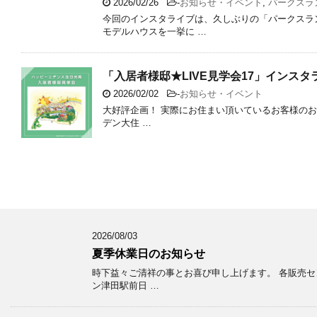
2026/02/26
-
お知らせ・イベント
,
パークスラ
今回のインスタライブは、久しぶりの「パークスラ
モデルハウスを一挙に …
「入居者様邸★LIVE見学会17」インス
2026/02/02
-
お知らせ・イベント
大好評企画！ 実際にお住まい頂いているお客様のお
デン大住 …
2026/08/03
夏季休業日のお知らせ
時下益々ご清祥の事とお喜び申し上げます。 各販売セ
ン津田駅前日 …