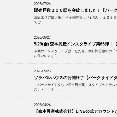
2026/07/24
販売戸数２００邸を突破しました！【パー
京阪エリア最大級！ 甲子園球場よりも広い、全２８３区
てご …
2026/05/27
5/29(金) 森本興産インスタライブ第66弾
今回のインスタライブは、ただ今、大好評分譲中の「
お住いの方なら …
2026/05/25
ソラバルハウスの公開終了【パークサイド
「パークサイドタウン長吉日光苑」３タイプのモデルハ
ス」・「ソト …
2026/04/24
【森本興産株式会社】LINE公式アカウント