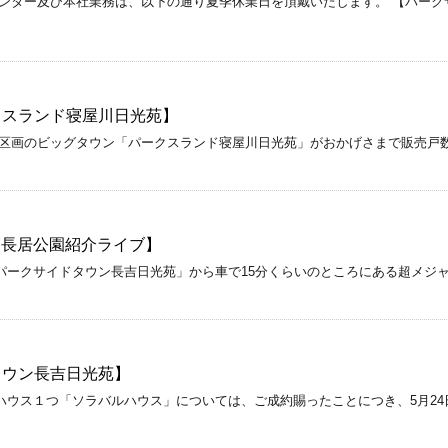
ンター及び本社業務は、以下の通り夏季休業日を頂戴いたします。 【パーク
クスランド寝屋川日光苑】
画のビッグタウン「パークスランド寝屋川日光苑」がおかげさまで販売戸数が２
！【長居公園紹介ライブ】
パークサイドタウン長吉日光苑」から車で15分くらいのところにある超メジ
タウン長吉日光苑】
ウス１つ「ソラバルハウス」については、ご成約賜ったことにつき、5月24