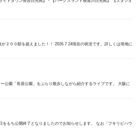
サイドタウン長吉日光苑】・【パークスランド寝屋川日光苑】 【スタシオ
００邸を超えました！！ 2026.7.24現在の状況です。詳しくは現地に
ャー公園「長居公園」をぶらり散歩しながら紹介するライブです。 大阪に
日をもち公開終了となりましたのでお知らせします。 なお「フキリビハウ