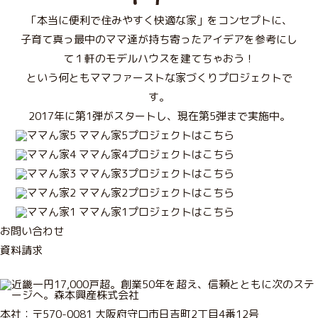
「本当に便利で住みやすく快適な家」をコンセプトに、
子育て真っ最中のママ達が持ち寄ったアイデアを参考にし
て１軒のモデルハウスを建てちゃおう！
という何ともママファーストな家づくりプロジェクトで
す。
2017年に第1弾がスタートし、現在第5弾まで実施中。
ママん家5プロジェクトはこちら
ママん家4プロジェクトはこちら
ママん家3プロジェクトはこちら
ママん家2プロジェクトはこちら
ママん家1プロジェクトはこちら
お
問
い
合
わ
せ
資
料
請
求
本社：〒570-0081 大阪府守口市日吉町2丁目4番12号