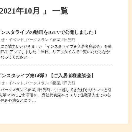
21年10月 」 一覧
ンスタライブの動画をIGTVで公開しました！
らせ・イベント
,
パークスランド寝屋川日光苑
人にご協力いただきました「インスタライブ★入居者座談会」を動
GTVにアップしました！ 当日、リアルタイムでご覧いただけなか
なってください …
本興産インスタライブ第14弾！【ご入居者様座談会】
らせ・イベント
,
パークスランド寝屋川日光苑
はパークスランド寝屋川日光苑に引っ越してきたばかりのママと引
先輩ママにご出演頂き、 弊社代表森本と３人で住宅購入までの心
住み心地などにつ …