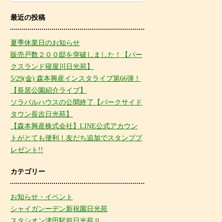
最近の投稿
夏季休業日のお知らせ
販売戸数２００邸を突破しました！【パー
クスランド寝屋川日光苑】
5/29(金) 森本興産インスタライブ第66弾！
【長居公園紹介ライブ】
ソラバルハウスの公開終了【パークサイド
タウン長吉日光苑】
【森本興産株式会社】LINE公式アカウン
トがとても便利！友だち追加でスタンププ
レゼント!!
カテゴリー
お知らせ・イベント
シャイガンーデン新祝園日光苑
スタシオン津田駅前日光苑Ⅱ