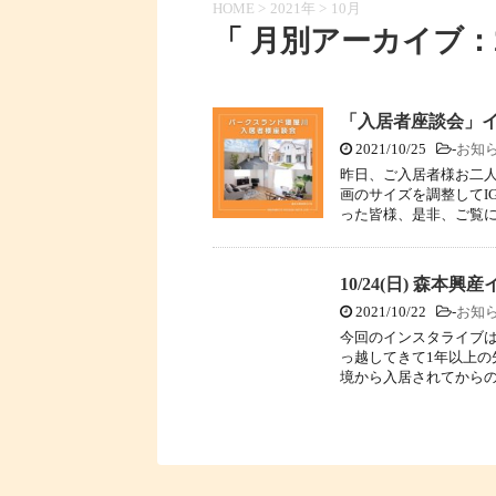
HOME
>
2021年
>
10月
「 月別アーカイブ：20
「入居者座談会」イ
2021/10/25
-
お知
昨日、ご入居者様お二
画のサイズを調整してI
った皆様、是非、ご覧に
10/24(日) 森
2021/10/22
-
お知
今回のインスタライブ
っ越してきて1年以上の
境から入居されてからの