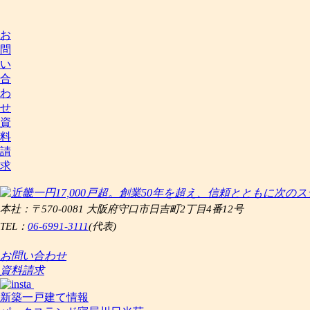
お
問
い
合
わ
せ
資
料
請
求
本社：〒570-0081 大阪府守口市日吉町2丁目4番12号
TEL：
06-6991-3111
(代表)
お問い合わせ
資料請求
新築一戸建て情報