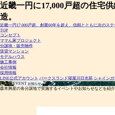
近畿一円に17,000戸超の住
造。
近畿一円17,000戸超。創業60年を超え、信頼とともに次のス
TOP
コンセプト
ママん家プロジェクト
分譲地・販売物件
賃貸マンション
モデルハウス
施工事例
会社情報
採用情報
LINE公式アカウント
パークスランド寝屋川日光苑
シャインガ
NEWS/EVENT
お知らせ・イベント
森本興産の各分譲地で実施するイベントやお知らせなどを紹介