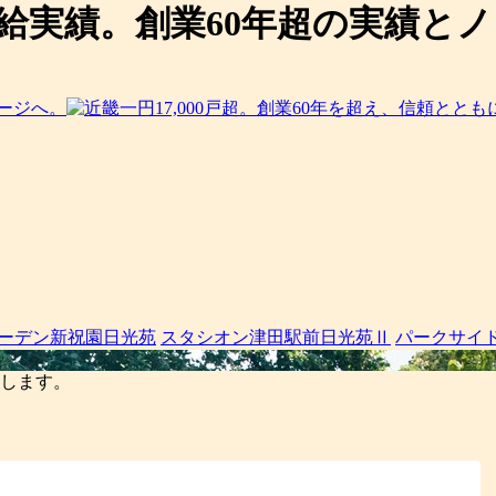
宅供給実績。創業60年超の実績
テージへ。
ーデン新祝園日光苑
スタシオン津田駅前日光苑Ⅱ
パークサイ
します。