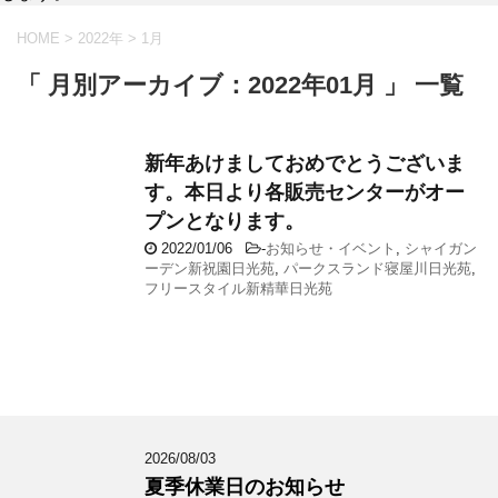
HOME
>
2022年
>
1月
「 月別アーカイブ：2022年01月 」 一覧
新年あけましておめでとうございま
す。本日より各販売センターがオー
プンとなります。
2022/01/06
-
お知らせ・イベント
,
シャイガン
ーデン新祝園日光苑
,
パークスランド寝屋川日光苑
,
フリースタイル新精華日光苑
2026/08/03
夏季休業日のお知らせ