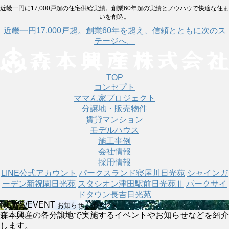
近畿一円に17,000戸超の住宅供給実績。創業60年超の実績とノウハウで快適な住ま
いを創造。
近畿一円17,000戸超。創業60年を超え、信頼とともに次のス
テージへ。
TOP
コンセプト
ママん家プロジェクト
分譲地・販売物件
賃貸マンション
モデルハウス
施工事例
会社情報
採用情報
LINE公式アカウント
パークスランド寝屋川日光苑
シャインガ
ーデン新祝園日光苑
スタシオン津田駅前日光苑Ⅱ
パークサイ
ドタウン長吉日光苑
NEWS/EVENT
お知らせ・イベント
森本興産の各分譲地で実施するイベントやお知らせなどを紹介
します。