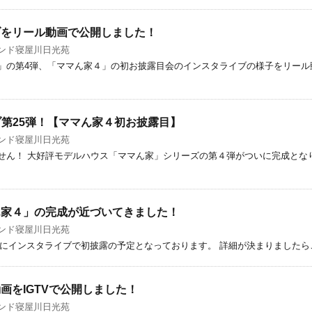
ブをリール動画で公開しました！
ンド寝屋川日光苑
」の第4弾、「ママん家４」の初お披露目会のインスタライブの様子をリール
ライブ第25弾！【ママん家４初お披露目】
ンド寝屋川日光苑
ん！ 大好評モデルハウス「ママん家」シリーズの第４弾がついに完成となりま
ん家４」の完成が近づいてきました！
ンド寝屋川日光苑
日)にインスタライブで初披露の予定となっております。 詳細が決まりました
画をIGTVで公開しました！
ンド寝屋川日光苑