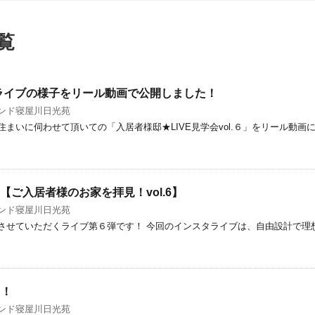
覧
タライブの様子をリール動画で公開しました！
ンド寝屋川日光苑
まいに伺わせて頂いての「入居者様邸★LIVE見学会vol.６」をリール動
！【ご入居者様のお家を拝見！vol.6】
ンド寝屋川日光苑
させていただくライブ第６弾です！ 今回のインスタライブは、自由設計で理
た！
ンド寝屋川日光苑