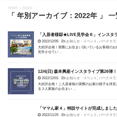
HOME
>
2022年
「 年別アーカイブ：2022年 」 一
「入居者様邸★LIVE見学会６」インス
2022/12/05
-
お知らせ・イベント
,
パークスラ
大好評企画！実際にお住まい頂いているお客様のお住
見学させてい …
12/4(日) 森本興産インスタライブ第26弾
2022/12/01
-
お知らせ・イベント
,
パークスラ
大好評企画！ご入居者様の実際のお家の様子を拝見
る３人家族のお住まい …
「ママん家４」特設サイトが完成しまし
2022/11/25
-
お知らせ・イベント
,
パークスラ