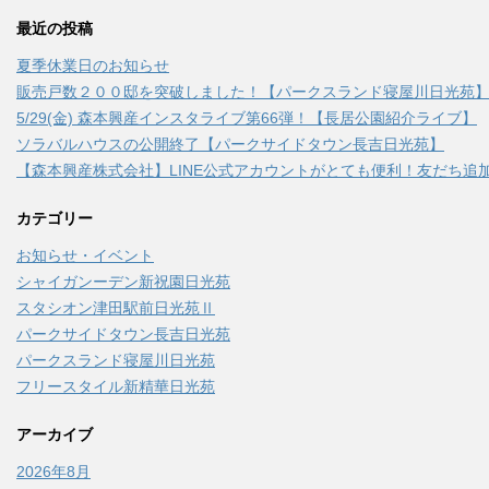
最近の投稿
夏季休業日のお知らせ
販売戸数２００邸を突破しました！【パークスランド寝屋川日光苑
5/29(金) 森本興産インスタライブ第66弾！【長居公園紹介ライブ】
ソラバルハウスの公開終了【パークサイドタウン長吉日光苑】
【森本興産株式会社】LINE公式アカウントがとても便利！友だち追加
カテゴリー
お知らせ・イベント
シャイガンーデン新祝園日光苑
スタシオン津田駅前日光苑Ⅱ
パークサイドタウン長吉日光苑
パークスランド寝屋川日光苑
フリースタイル新精華日光苑
アーカイブ
2026年8月