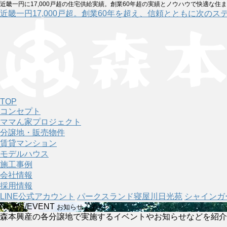
近畿一円に17,000戸超の住宅供給実績。創業60年超の実績とノウハウで快適な住
近畿一円17,000戸超。創業60年を超え、信頼とともに次のス
TOP
コンセプト
ママん家プロジェクト
分譲地・販売物件
賃貸マンション
モデルハウス
施工事例
会社情報
採用情報
LINE公式アカウント
パークスランド寝屋川日光苑
シャインガ
NEWS/EVENT
お知らせ・イベント
森本興産の各分譲地で実施するイベントやお知らせなどを紹介