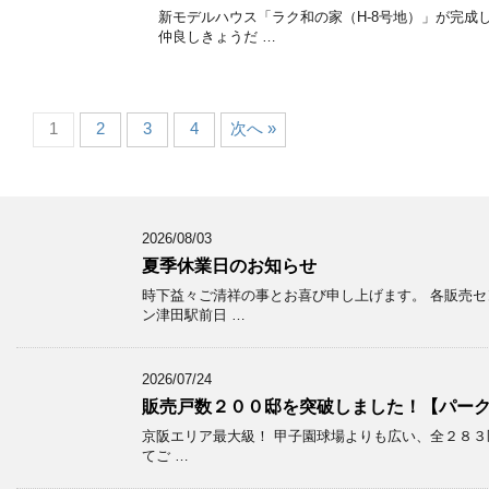
新モデルハウス「ラク和の家（H-8号地）」が完成
仲良しきょうだ …
1
2
3
4
次へ »
2026/08/03
夏季休業日のお知らせ
時下益々ご清祥の事とお喜び申し上げます。 各販売セ
ン津田駅前日 …
2026/07/24
販売戸数２００邸を突破しました！【パー
京阪エリア最大級！ 甲子園球場よりも広い、全２８３区
てご …