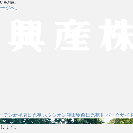
まいを創造。
テージへ。
ーデン新祝園日光苑
スタシオン津田駅前日光苑Ⅱ
パークサイ
します。