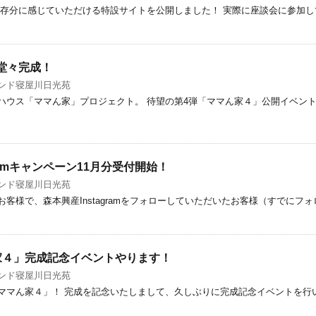
を存分に感じていただける特設サイトを公開しました！ 実際に座談会に参加
堂々完成！
ンド寝屋川日光苑
ウス「ママん家」プロジェクト。 待望の第4弾「ママん家４」公開イベントを
ramキャンペーン11月分受付開始！
ンド寝屋川日光苑
客様で、森本興産Instagramをフォローしていただいたお客様（すでに
ん家４」完成記念イベントやります！
ンド寝屋川日光苑
ママん家４」！ 完成を記念いたしまして、久しぶりに完成記念イベントを行