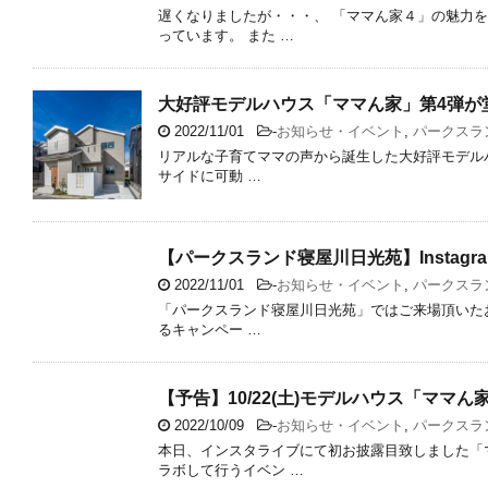
遅くなりましたが・・・、 「ママん家４」の魅力
っています。 また …
大好評モデルハウス「ママん家」第4弾が
2022/11/01
-
お知らせ・イベント
,
パークスラ
リアルな子育てママの声から誕生した大好評モデルハ
サイドに可動 …
【パークスランド寝屋川日光苑】Instag
2022/11/01
-
お知らせ・イベント
,
パークスラ
「パークスランド寝屋川日光苑」ではご来場頂いたお
るキャンペー …
【予告】10/22(土)モデルハウス「ママ
2022/10/09
-
お知らせ・イベント
,
パークスラ
本日、インスタライブにて初お披露目致しました「
ラボして行うイベン …