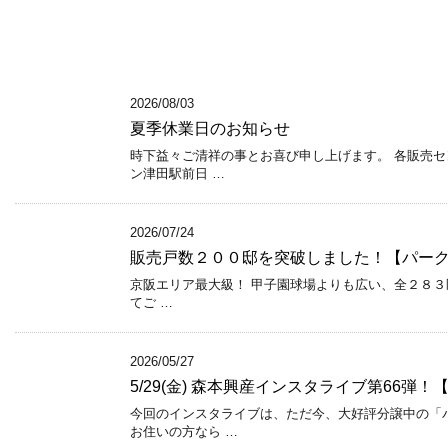
2026/08/03
夏季休業日のお知らせ
時下益々ご清祥の事とお喜び申し上げます。 各販売セ
ン津田駅前日 …
2026/07/24
販売戸数２００邸を突破しました！【パー
京阪エリア最大級！ 甲子園球場よりも広い、全２８３区
てご …
2026/05/27
5/29(金) 森本興産インスタライブ第66弾
今回のインスタライブは、ただ今、大好評分譲中の「
お住いの方なら …