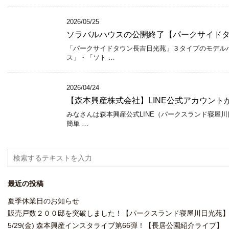
2026/05/25
ソラバルハウスの公開終了【パークサイド
「パークサイドタウン長吉日光苑」３タイプのモデルハ
ス」・「ソト …
2026/04/24
【森本興産株式会社】LINE公式アカウント
みなさんは森本興産公式LINE（パークスランド寝屋川
簡単 …
最近の投稿
夏季休業日のお知らせ
販売戸数２００邸を突破しました！【パークスランド寝屋川日光苑
5/29(金) 森本興産インスタライブ第66弾！【長居公園紹介ライブ】