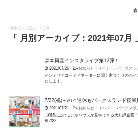
森
HOME
>
2021年
>
7月
「 月別アーカイブ：2021年07月 
森本興産インスタライブ第12弾！
2021/07/26
-
お知らせ・イベント
,
パークスラ
インテリアコーディネーターに聞く家づくりのポイン
たします。 …
7/22(祝)～の４連休もパークスランド
2021/07/21
-
お知らせ・イベント
,
パークスラ
10邸以上のモデルハウスが見学できる大好評企画「
※7/22 …