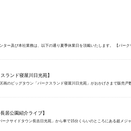
ンター及び本社業務は、以下の通り夏季休業日を頂戴いたします。 【パーク
クスランド寝屋川日光苑】
画のビッグタウン「パークスランド寝屋川日光苑」がおかげさまで販売戸数が２
！【長居公園紹介ライブ】
パークサイドタウン長吉日光苑」から車で15分くらいのところにある超メジ