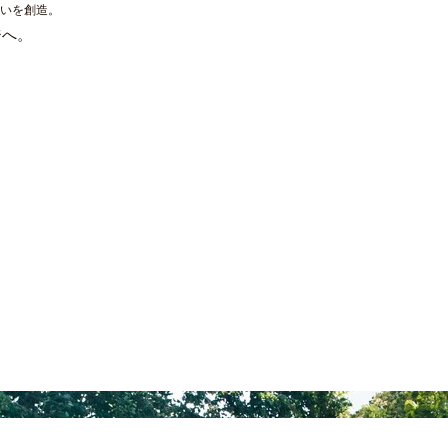
まいを創造。
ジへ。