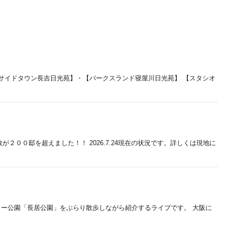
サイドタウン長吉日光苑】・【パークスランド寝屋川日光苑】 【スタシオ
００邸を超えました！！ 2026.7.24現在の状況です。詳しくは現地に
ャー公園「長居公園」をぶらり散歩しながら紹介するライブです。 大阪に