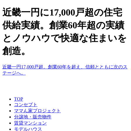
近畿一円に17,000戸超の住宅
供給実績。創業60年超の実績
とノウハウで快適な住まいを
創造。
近畿一円17,000戸超。創業60年を超え、信頼とともに次のス
テージへ。
TOP
コンセプト
ママん家プロジェクト
分譲地・販売物件
賃貸マンション
モデルハウス