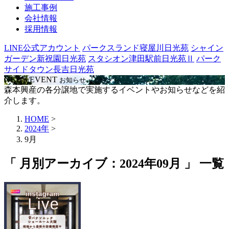
施工事例
会社情報
採用情報
LINE公式アカウント
パークスランド寝屋川日光苑
シャイン
ガーデン新祝園日光苑
スタシオン津田駅前日光苑Ⅱ
パーク
サイドタウン長吉日光苑
NEWS/EVENT
お知らせ・イベント
森本興産の各分譲地で実施するイベントやお知らせなどを紹
介します。
HOME
>
2024年
>
9月
「 月別アーカイブ：2024年09月 」 一覧