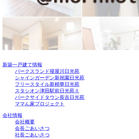
新築一戸建て情報
パークスランド寝屋川日光苑
シャインガーデン新祝園日光苑
フリースタイル新精華日光苑
スタシオン津田駅前日光苑Ⅱ
パークサイドタウン長吉日光苑
ママん家プロジェクト
会社情報
会社概要
会長ごあいさつ
社長ごあいさつ