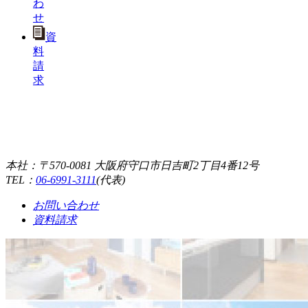
わ
せ
資
料
請
求
本社：〒570-0081 大阪府守口市日吉町2丁目4番12号
TEL：
06-6991-3111
(代表)
お問い合わせ
資料請求