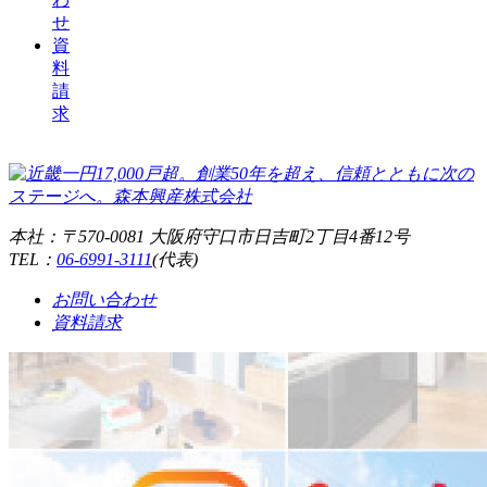
せ
資
料
請
求
本社：〒570-0081 大阪府守口市日吉町2丁目4番12号
TEL：
06-6991-3111
(代表)
お問い合わせ
資料請求