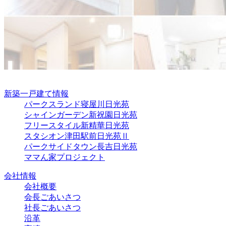
新築一戸建て情報
パークスランド寝屋川日光苑
シャインガーデン新祝園日光苑
フリースタイル新精華日光苑
スタシオン津田駅前日光苑Ⅱ
パークサイドタウン長吉日光苑
ママん家プロジェクト
会社情報
会社概要
会長ごあいさつ
社長ごあいさつ
沿革