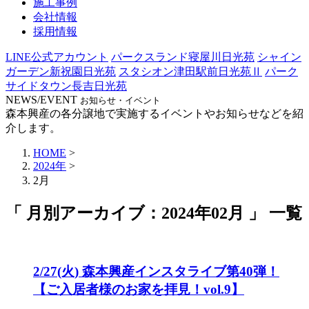
施工事例
会社情報
採用情報
LINE公式アカウント
パークスランド寝屋川日光苑
シャイン
ガーデン新祝園日光苑
スタシオン津田駅前日光苑Ⅱ
パーク
サイドタウン長吉日光苑
NEWS/EVENT
お知らせ・イベント
森本興産の各分譲地で実施するイベントやお知らせなどを紹
介します。
HOME
>
2024年
>
2月
「 月別アーカイブ：2024年02月 」 一覧
2/27(火) 森本興産インスタライブ第40弾！
【ご入居者様のお家を拝見！vol.9】