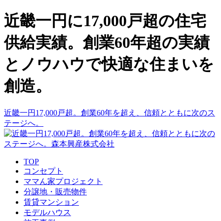
近畿一円に17,000戸超の住宅
供給実績。創業60年超の実績
とノウハウで快適な住まいを
創造。
近畿一円17,000戸超。創業60年を超え、信頼とともに次のス
テージへ。
TOP
コンセプト
ママん家プロジェクト
分譲地・販売物件
賃貸マンション
モデルハウス