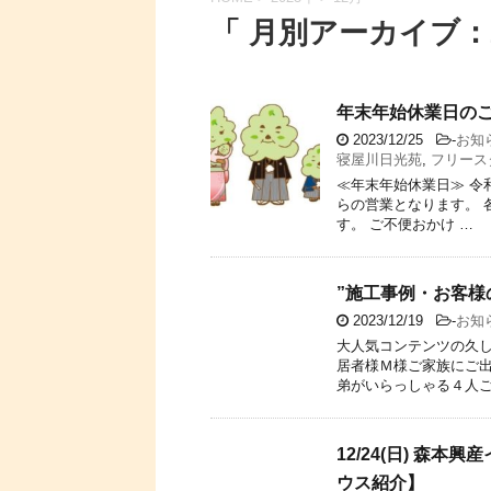
「 月別アーカイブ：2
年末年始休業日の
2023/12/25
-
お知
寝屋川日光苑
,
フリース
≪年末年始休業日≫ 令和5
らの営業となります。 
す。 ご不便おかけ …
”施工事例・お客様
2023/12/19
-
お知
大人気コンテンツの久し
居者様Ｍ様ご家族にご出
弟がいらっしゃる４人ご
12/24(日) 森
ウス紹介】