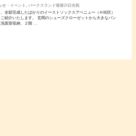
らせ・イベント
,
パークスランド寝屋川日光苑
は、全邸完成したばかりのイーストソックスアベニュー（Ｈ街区）
ご紹介いたします。 玄関のシューズクローゼットから大きなパン
洗面室収納、２階 …