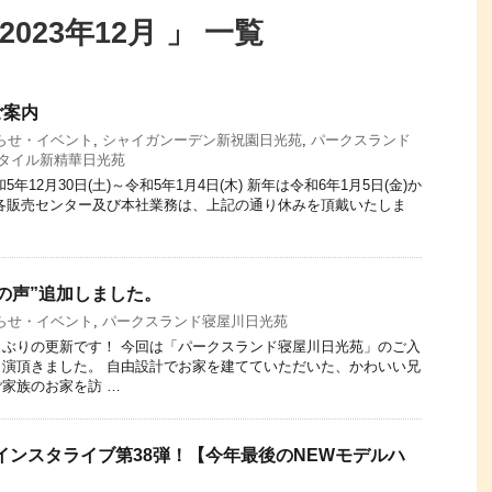
023年12月 」 一覧
ご案内
らせ・イベント
,
シャイガンーデン新祝園日光苑
,
パークスランド
タイル新精華日光苑
年12月30日(土)～令和5年1月4日(木) 新年は令和6年1月5日(金)か
各販売センター及び本社業務は、上記の通り休みを頂戴いたしま
の声”追加しました。
らせ・イベント
,
パークスランド寝屋川日光苑
ぶりの更新です！ 今回は「パークスランド寝屋川日光苑」のご入
演頂きました。 自由設計でお家を建てていただいた、かわいい兄
家族のお家を訪 …
本興産インスタライブ第38弾！【今年最後のNEWモデルハ