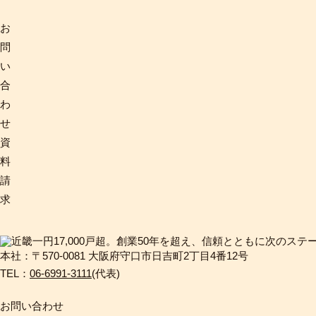
お
問
い
合
わ
せ
資
料
請
求
本社：〒570-0081 大阪府守口市日吉町2丁目4番12号
TEL：
06-6991-3111
(代表)
お問い合わせ