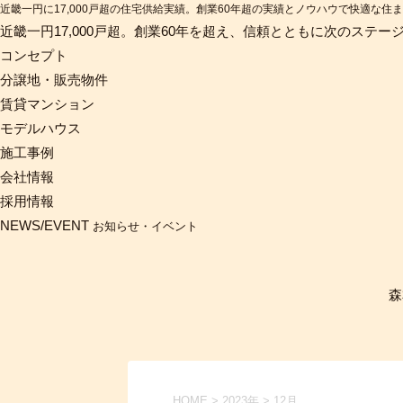
近畿一円に17,000戸超の住宅供給実績。創業60年超の実績とノウハウで快適な住
近畿一円17,000戸超。創業60年を超え、信頼とともに次のステー
コンセプト
分譲地・販売物件
賃貸マンション
モデルハウス
施工事例
会社情報
採用情報
NEWS/EVENT
お知らせ・イベント
森
HOME
>
2023年
>
12月