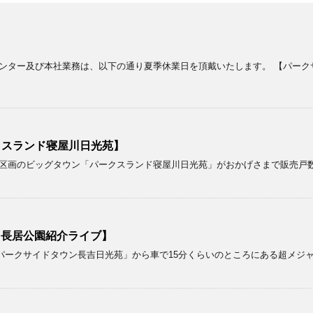
ンター及び本社業務は、以下の通り夏季休業日を頂戴いたします。 【パーク
クスランド寝屋川日光苑】
画のビッグタウン「パークスランド寝屋川日光苑」がおかげさまで販売戸数が２
！【長居公園紹介ライブ】
パークサイドタウン長吉日光苑」から車で15分くらいのところにある超メジ