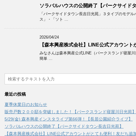
ソラバルハウスの公開終了【パークサイド
「パークサイドタウン長吉日光苑」３タイプのモデルハ
ス」・「ソト …
2026/04/24
【森本興産株式会社】LINE公式アカウント
みなさんは森本興産公式LINE（パークスランド寝屋川
簡単 …
最近の投稿
夏季休業日のお知らせ
販売戸数２００邸を突破しました！【パークスランド寝屋川日光苑
5/29(金) 森本興産インスタライブ第66弾！【長居公園紹介ライブ】
ソラバルハウスの公開終了【パークサイドタウン長吉日光苑】
【森本興産株式会社】LINE公式アカウントがとても便利！友だち追加