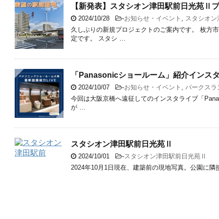
【新発表】スタシオン津田駅前日光苑Ⅱ
2024/10/28
-
お知らせ・イベント
,
スタシオン
久しぶりの新規プロジェクトのご案内です。 枚方
定です。 スタシ …
「Panasonicショールーム」紹介イン
2024/10/07
-
お知らせ・イベント
,
パークスラ
今回は大阪京橋へ遠征してのインスタライブ「Pana
が …
スタシオン津田駅前日光苑Ⅱ
2024/10/01
-
スタシオン津田駅前日光苑Ⅱ
2024年10月1日現在、建築前の現地写真。公園に