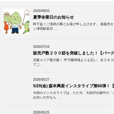
2026/08/03
夏季休業日のお知らせ
時下益々ご清祥の事とお喜び申し上げます。 各販売セ
ン津田駅前日 …
2026/07/24
販売戸数２００邸を突破しました！【パー
京阪エリア最大級！ 甲子園球場よりも広い、全２８３区
てご …
2026/05/27
5/29(金) 森本興産インスタライブ第66弾
今回のインスタライブは、ただ今、大好評分譲中の「
お住いの方なら …
2026/05/25