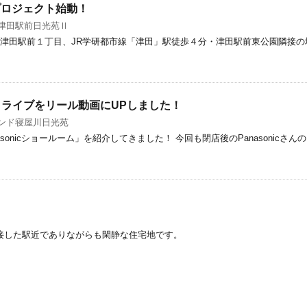
プロジェクト始動！
津田駅前日光苑Ⅱ
市津田駅前１丁目、JR学研都市線「津田」駅徒歩４分・津田駅前東公園隣接の
スタライブをリール動画にUPしました！
ンド寝屋川日光苑
sonicショールーム」を紹介してきました！ 今回も閉店後のPanasonic
隣接した駅近でありながらも閑静な住宅地です。