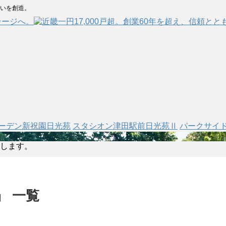
まいを創造。
テージへ。
ーデン新祝園日光苑
スタシオン津田駅前日光苑Ⅱ
パークサイ
します。
」 一覧