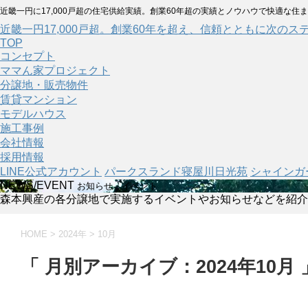
近畿一円に17,000戸超の住宅供給実績。創業60年超の実績とノウハウで快適な住
近畿一円17,000戸超。創業60年を超え、信頼とともに次のス
TOP
コンセプト
ママん家プロジェクト
分譲地・販売物件
賃貸マンション
モデルハウス
施工事例
会社情報
採用情報
LINE公式アカウント
パークスランド寝屋川日光苑
シャインガ
NEWS/EVENT
お知らせ・イベント
森本興産の各分譲地で実施するイベントやお知らせなどを紹介
HOME
>
2024年
>
10月
「 月別アーカイブ：2024年10月 