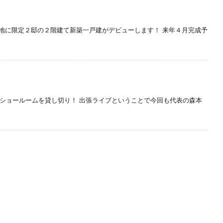
地に限定２邸の２階建て新築一戸建がデビューします！ 来年４月完成予
さんのショールームを貸し切り！ 出張ライブということで今回も代表の森本