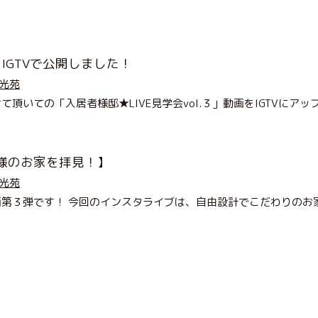
IGTVで公開しました！
光苑
いての「入居者様邸★LIVE見学会vol.３」動画をIGTVにア
者様のお家を拝見！】
光苑
第３弾です！ 今回のインスタライブは、自由設計でこだわりのお