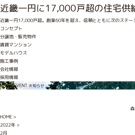
近畿一円に17,000戸超の住宅
近畿一円17,000戸超。創業60年を超え、信頼とともに次のステー
コンセプト
分譲地・販売物件
賃貸マンション
モデルハウス
施工事例
会社情報
採用情報
NEWS/EVENT
お知らせ・イベント
森
HOME
>
2022年
>
2月