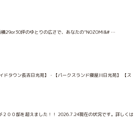
or30坪のゆとりの広さで、あなたの”NOZOMI&# …
イドタウン長吉日光苑】・【パークスランド寝屋川日光苑】 【ス
０邸を超えました！！ 2026.7.24現在の状況です。詳しくは