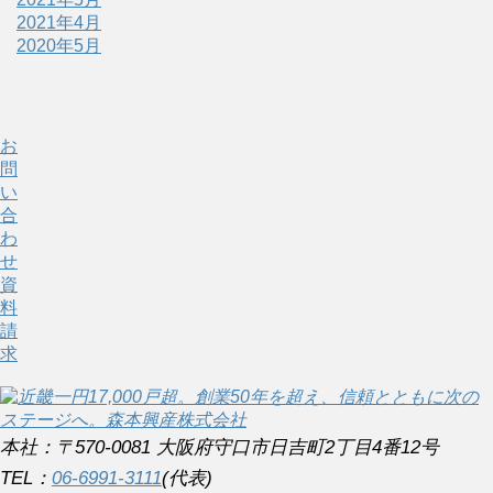
2021年4月
2020年5月
お
問
い
合
わ
せ
資
料
請
求
本社：〒570-0081 大阪府守口市日吉町2丁目4番12号
TEL：
06-6991-3111
(代表)