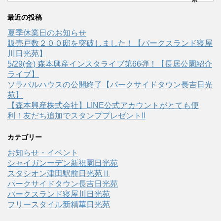
最近の投稿
夏季休業日のお知らせ
販売戸数２００邸を突破しました！【パークスランド寝屋
川日光苑】
5/29(金) 森本興産インスタライブ第66弾！【長居公園紹介
ライブ】
ソラバルハウスの公開終了【パークサイドタウン長吉日光
苑】
【森本興産株式会社】LINE公式アカウントがとても便
利！友だち追加でスタンププレゼント!!
カテゴリー
お知らせ・イベント
シャイガンーデン新祝園日光苑
スタシオン津田駅前日光苑Ⅱ
パークサイドタウン長吉日光苑
パークスランド寝屋川日光苑
フリースタイル新精華日光苑