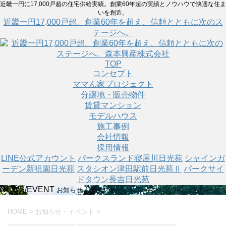
近畿一円に17,000戸超の住宅供給実績。創業60年超の実績とノウハウで快適な住ま
いを創造。
近畿一円17,000戸超。創業60年を超え、信頼とともに次のス
テージへ。
TOP
コンセプト
ママん家プロジェクト
分譲地・販売物件
賃貸マンション
モデルハウス
施工事例
会社情報
採用情報
LINE公式アカウント
パークスランド寝屋川日光苑
シャインガ
ーデン新祝園日光苑
スタシオン津田駅前日光苑Ⅱ
パークサイ
ドタウン長吉日光苑
NEWS/EVENT
お知らせ・イベント
HOME
>
お知らせ・イベント
>