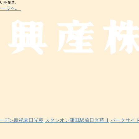
まいを創造。
テージへ。
ーデン新祝園日光苑
スタシオン津田駅前日光苑Ⅱ
パークサイ