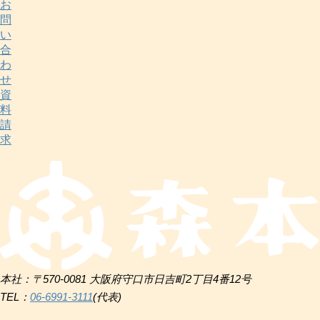
お
問
い
合
わ
せ
資
料
請
求
本社：〒570-0081 大阪府守口市日吉町2丁目4番12号
TEL：
06-6991-3111
(代表)