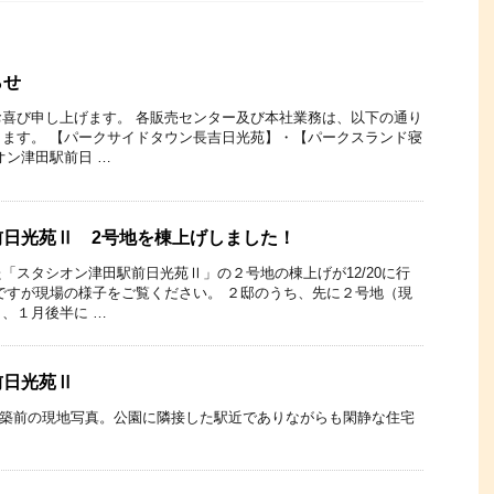
らせ
喜び申し上げます。 各販売センター及び本社業務は、以下の通り
ます。 【パークサイドタウン長吉日光苑】・【パークスランド寝
オン津田駅前日 …
前日光苑Ⅱ 2号地を棟上げしました！
「スタシオン津田駅前日光苑Ⅱ」の２号地の棟上げが12/20に行
ですが現場の様子をご覧ください。 ２邸のうち、先に２号地（現
、１月後半に …
前日光苑Ⅱ
在、建築前の現地写真。公園に隣接した駅近でありながらも閑静な住宅