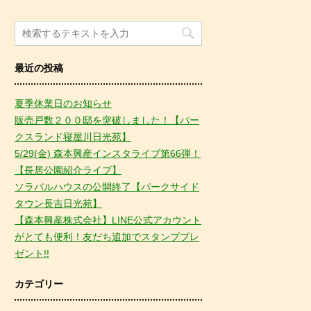
最近の投稿
夏季休業日のお知らせ
販売戸数２００邸を突破しました！【パー
クスランド寝屋川日光苑】
5/29(金) 森本興産インスタライブ第66弾！
【長居公園紹介ライブ】
ソラバルハウスの公開終了【パークサイド
タウン長吉日光苑】
【森本興産株式会社】LINE公式アカウント
がとても便利！友だち追加でスタンププレ
ゼント!!
カテゴリー