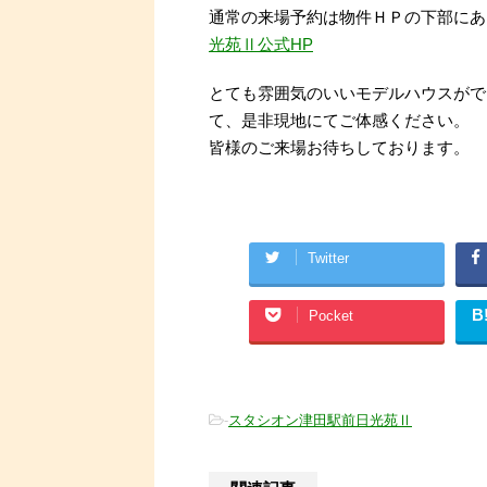
通常の来場予約は物件ＨＰの下部にあ
光苑Ⅱ公式HP
とても雰囲気のいいモデルハウスがで
て、是非現地にてご体感ください。
皆様のご来場お待ちしております。
Twitter
B
Pocket
-
スタシオン津田駅前日光苑Ⅱ