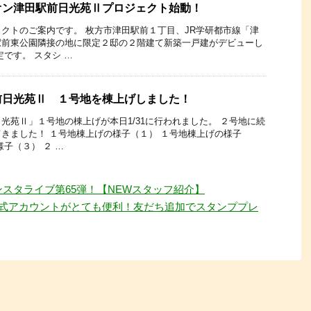
オン津田駅前日光苑Ⅱプロジェクト始動！
クトのご案内です。 枚方市津田駅前１丁目、JR学研都市線「津
駅前東公園隣接の地に限定２邸の２階建て新築一戸建がデビューし
です。 スタシ …
前日光苑Ⅱ １号地を棟上げしました！
光苑Ⅱ」１号地の棟上げが本日1/31に行われました。 ２号地に続
きました！ １号地棟上げの様子（１） １号地棟上げの様子
子（３） ２ …
産インスタライブ第65弾！【NEWスタッフ紹介】
公式アカウントがとても便利！友だち追加でスタンププレ