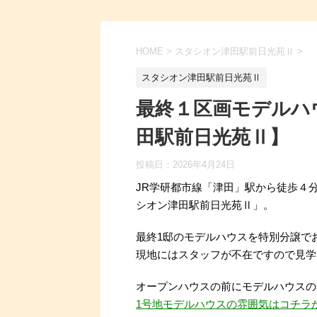
HOME
>
スタシオン津田駅前日光苑Ⅱ
>
スタシオン津田駅前日光苑Ⅱ
最終１区画モデルハ
田駅前日光苑Ⅱ】
投稿日：
2026年4月24日
JR学研都市線「津田」駅から徒歩４
シオン津田駅前日光苑Ⅱ」。
最終1邸のモデルハウスを特別分譲で
現地にはスタッフが不在ですので見学
オープンハウスの前にモデルハウスの
1号地モデルハウスの雰囲気はコチラ