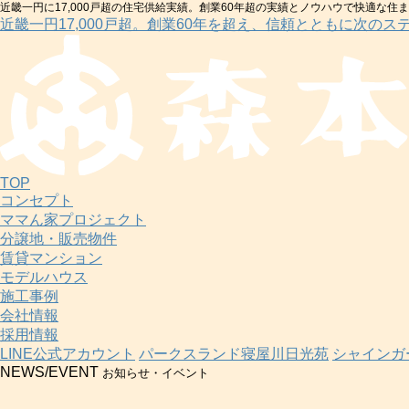
近畿一円に17,000戸超の住宅供給実績。創業60年超の実績とノウハウで快適な住
近畿一円17,000戸超。創業60年を超え、信頼とともに次のス
TOP
コンセプト
ママん家プロジェクト
分譲地・販売物件
賃貸マンション
モデルハウス
施工事例
会社情報
採用情報
LINE公式アカウント
パークスランド寝屋川日光苑
シャインガ
NEWS/EVENT
お知らせ・イベント