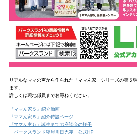
リアルなママの声から作られた「ママん家」シリーズの第５弾
ます。
詳しくは現地係員までお尋ねください。
『ママん家５』紹介動画
『ママん家５』紹介特設ページ
『ママん家５』誕生までの座談会の様子
「パークスランド寝屋川日光苑」公式HP