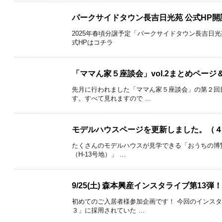
パークサイドタウン長吉日光苑 公式HP
2025年春頃分譲予定「パークサイドタウン長吉日
式HPはコチラ
「ママん家５座談会」vol.2まとめページ
先月に行われました「ママん家５座談会」の第２回
す。すべて見れますので …
モデルハウスページを更新しました。（
たくさんのモデルハウスが見学できる「おうちの博
（H-13号地）」 …
9/25(土) 森本興産インスタライブ第1
初めてのご入居者様参加企画です！ 今回のインス
３」に採用されていた …