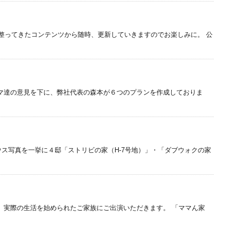
が整ってきたコンテンツから随時、更新していきますのでお楽しみに。 公
マ達の意見を下に、弊社代表の森本が６つのプランを作成しておりま
ス写真を一挙に４邸「ストリビの家（H-7号地）」・「ダブウォクの家
、実際の生活を始められたご家族にご出演いただきます。 「ママん家