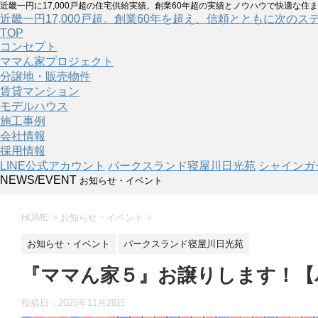
近畿一円に17,000戸超の住宅供給実績。創業60年超の実績とノウハウで快適な住
近畿一円17,000戸超。創業60年を超え、信頼とともに次のス
TOP
コンセプト
ママん家プロジェクト
分譲地・販売物件
賃貸マンション
モデルハウス
施工事例
会社情報
採用情報
LINE公式アカウント
パークスランド寝屋川日光苑
シャインガ
NEWS/EVENT
お知らせ・イベント
HOME
>
お知らせ・イベント
>
お知らせ・イベント
パークスランド寝屋川日光苑
『ママん家５』お譲りします！【
投稿日：
2025年11月28日