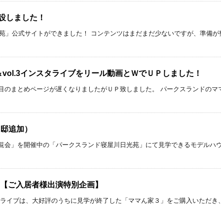
開設しました！
光苑」公式サイトができました！ コンテンツはまだまだ少ないですが、準備
＆vol.3インスタライブをリール動画とＷでＵＰしました！
目のまとめページが遅くなりましたがＵＰ致しました。 パークスランドのマ
４邸追加）
覧会」を開催中の「パークスランド寝屋川日光苑」にて見学できるモデルハウ
3弾！【ご入居者様出演特別企画】
タライブは、大好評のうちに見学が終了した「ママん家３」をご購入いただき