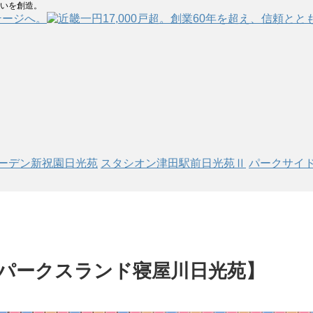
まいを創造。
テージへ。
ーデン新祝園日光苑
スタシオン津田駅前日光苑Ⅱ
パークサイ
パークスランド寝屋川日光苑】