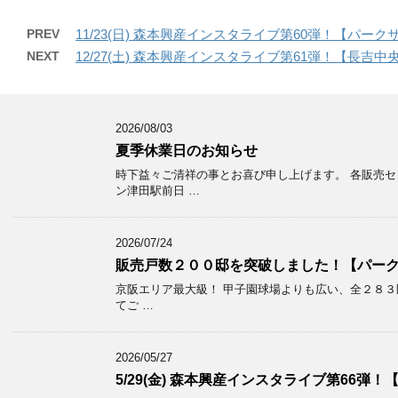
PREV
11/23(日) 森本興産インスタライブ第60弾！【パ
NEXT
12/27(土) 森本興産インスタライブ第61弾！【長吉
2026/08/03
夏季休業日のお知らせ
時下益々ご清祥の事とお喜び申し上げます。 各販売セ
ン津田駅前日 …
2026/07/24
販売戸数２００邸を突破しました！【パー
京阪エリア最大級！ 甲子園球場よりも広い、全２８３区
てご …
2026/05/27
5/29(金) 森本興産インスタライブ第66弾