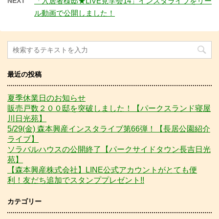
NEXT
「入居者様邸★LIVE見学会14」インスタライブをリー
ル動画で公開しました！
最近の投稿
夏季休業日のお知らせ
販売戸数２００邸を突破しました！【パークスランド寝屋
川日光苑】
5/29(金) 森本興産インスタライブ第66弾！【長居公園紹介
ライブ】
ソラバルハウスの公開終了【パークサイドタウン長吉日光
苑】
【森本興産株式会社】LINE公式アカウントがとても便
利！友だち追加でスタンププレゼント!!
カテゴリー