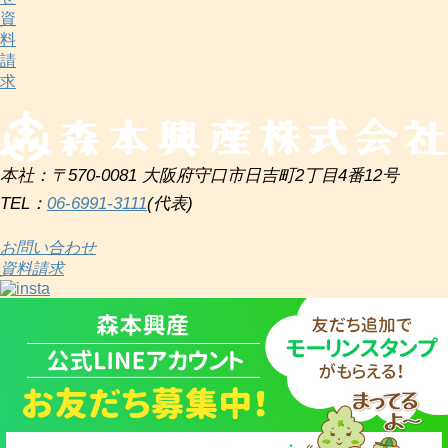
資
料
請
求
本社：〒570-0081 大阪府守口市日吉町2丁目4番12号
TEL：
06-6991-3111
(代表)
お問い合わせ
資料請求