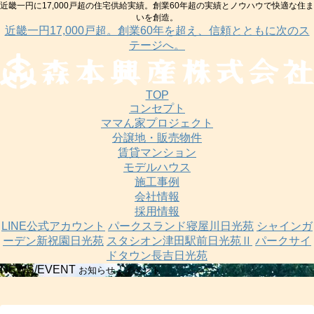
近畿一円に17,000戸超の住宅供給実績。創業60年超の実績とノウハウで快適な住ま
いを創造。
近畿一円17,000戸超。創業60年を超え、信頼とともに次のス
テージへ。
TOP
コンセプト
ママん家プロジェクト
分譲地・販売物件
賃貸マンション
モデルハウス
施工事例
会社情報
採用情報
LINE公式アカウント
パークスランド寝屋川日光苑
シャインガ
ーデン新祝園日光苑
スタシオン津田駅前日光苑Ⅱ
パークサイ
ドタウン長吉日光苑
NEWS/EVENT
お知らせ・イベント