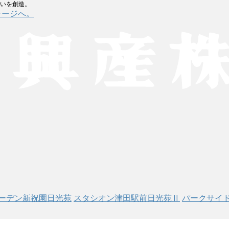
まいを創造。
テージへ。
ーデン新祝園日光苑
スタシオン津田駅前日光苑Ⅱ
パークサイ