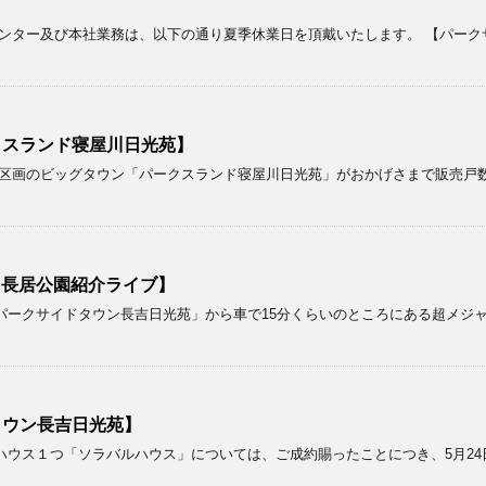
ンター及び本社業務は、以下の通り夏季休業日を頂戴いたします。 【パーク
クスランド寝屋川日光苑】
画のビッグタウン「パークスランド寝屋川日光苑」がおかげさまで販売戸数が２
！【長居公園紹介ライブ】
パークサイドタウン長吉日光苑」から車で15分くらいのところにある超メジ
タウン長吉日光苑】
ウス１つ「ソラバルハウス」については、ご成約賜ったことにつき、5月24