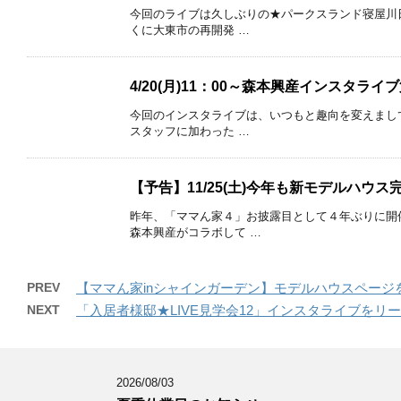
今回のライブは久しぶりの★パークスランド寝屋川
くに大東市の再開発 …
4/20(月)11：00～森本興産インスタラ
今回のインスタライブは、いつもと趣向を変えまし
スタッフに加わった …
【予告】11/25(土)今年も新モデルハウ
昨年、「ママん家４」お披露目として４年ぶりに開
森本興産がコラボして …
PREV
【ママん家inシャインガーデン】モデルハウスページ
NEXT
「入居者様邸★LIVE見学会12」インスタライブをリ
2026/08/03