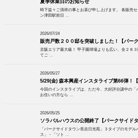
夏季休業日のお知らせ
時下益々ご清祥の事とお喜び申し上げます。 各販売セ
ン津田駅前日 …
2026/07/24
販売戸数２００邸を突破しました！【パー
京阪エリア最大級！ 甲子園球場よりも広い、全２８３区
てご …
2026/05/27
5/29(金) 森本興産インスタライブ第66弾
今回のインスタライブは、ただ今、大好評分譲中の「
お住いの方なら …
2026/05/25
ソラバルハウスの公開終了【パークサイド
「パークサイドタウン長吉日光苑」３タイプのモデルハ
ス」・「ソト …