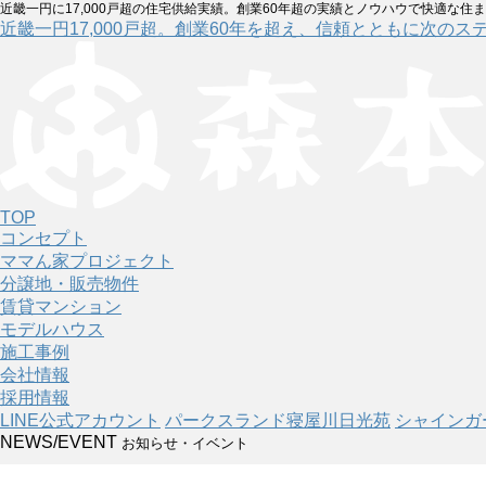
近畿一円に17,000戸超の住宅供給実績。創業60年超の実績とノウハウで快適な住
近畿一円17,000戸超。創業60年を超え、信頼とともに次のス
TOP
コンセプト
ママん家プロジェクト
分譲地・販売物件
賃貸マンション
モデルハウス
施工事例
会社情報
採用情報
LINE公式アカウント
パークスランド寝屋川日光苑
シャインガ
NEWS/EVENT
お知らせ・イベント