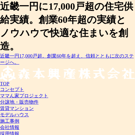
近畿一円に17,000戸超の住宅供
給実績。創業60年超の実績と
ノウハウで快適な住まいを創
造。
近畿一円17,000戸超。創業60年を超え、信頼とともに次のステ
ージへ。
TOP
コンセプト
ママん家プロジェクト
分譲地・販売物件
賃貸マンション
モデルハウス
施工事例
会社情報
採用情報