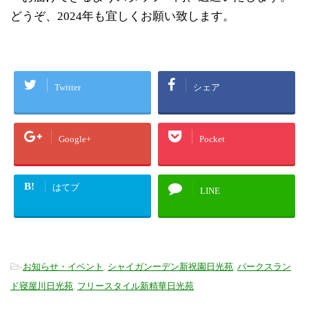
どうぞ、2024年も宜しくお願い致します。
Twitter
シェア
Google+
Pocket
B!
はてブ
LINE
-
お知らせ・イベント
,
シャイガンーデン新祝園日光苑
,
パークスラン
ド寝屋川日光苑
,
フリースタイル新精華日光苑