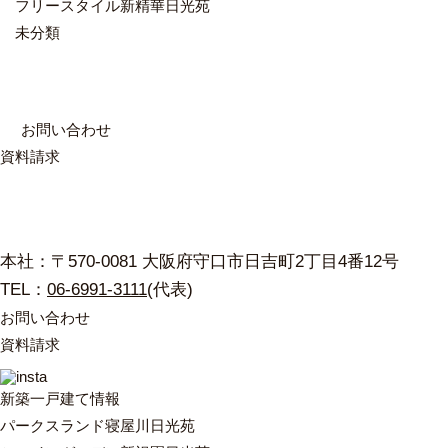
フリースタイル新精華日光苑
未分類
お
問
い
合
わ
せ
資
料
請
求
本社：〒570-0081 大阪府守口市日吉町2丁目4番12号
TEL：
06-6991-3111
(代表)
お問い合わせ
資料請求
新築一戸建て情報
パークスランド寝屋川日光苑