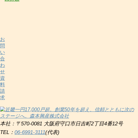
お
問
い
合
わ
せ
資
料
請
求
本社：〒570-0081 大阪府守口市日吉町2丁目4番12号
TEL：
06-6991-3111
(代表)