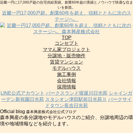
近畿一円に17,000戸超の住宅供給実績。創業60年超の実績とノウハウで快適な住ま
いを創造。
近畿一円17,000戸超。創業60年を超え、信頼とともに次のス
テージへ。
TOP
コンセプト
ママん家プロジェクト
分譲地・販売物件
賃貸マンション
モデルハウス
施工事例
会社情報
採用情報
LINE公式アカウント
パークスランド寝屋川日光苑
シャインガ
ーデン新祝園日光苑
スタシオン津田駅前日光苑Ⅱ
パークサイ
ドタウン長吉日光苑
Official blog
森本興産株式会社公式ブログ
森本興産の各分譲地やモデルハウスのご紹介、分譲地周辺の環
境や地域情報などを紹介します。