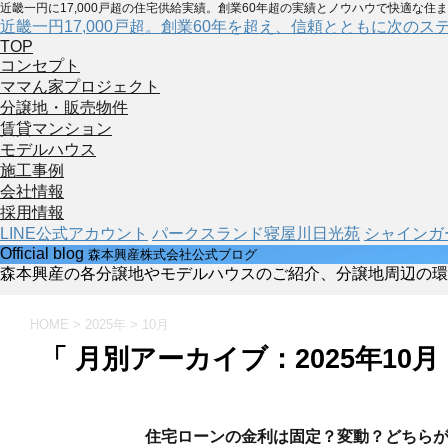
近畿一円に17,000戸超の住宅供給実績。創業60年超の実績とノウハウで快適な住
近畿一円17,000戸超。創業60年を超え、信頼とともに次のス
TOP
コンセプト
ママん家プロジェクト
分譲地・販売物件
賃貸マンション
モデルハウス
施工事例
会社情報
採用情報
LINE公式アカウント
パークスランド寝屋川日光苑
シャインガ
Official blog
森本興産株式会社公式ブログ
森本興産の各分譲地やモデルハウスのご紹介、分譲地周辺の環
HOME
>
2025年
>
10月
「 月別アーカイブ：2025年10月
住宅ローンの金利は固定？変動？どちら