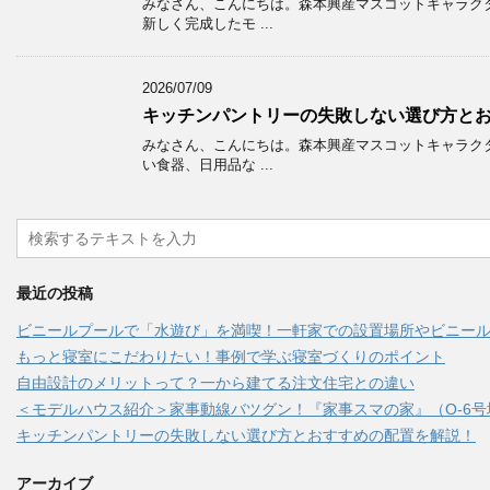
みなさん、こんにちは。森本興産マスコットキャラク
新しく完成したモ ...
2026/07/09
キッチンパントリーの失敗しない選び方と
みなさん、こんにちは。森本興産マスコットキャラク
い食器、日用品な ...
最近の投稿
ビニールプールで「水遊び」を満喫！一軒家での設置場所やビニー
もっと寝室にこだわりたい！事例で学ぶ寝室づくりのポイント
自由設計のメリットって？一から建てる注文住宅との違い
＜モデルハウス紹介＞家事動線バツグン！『家事スマの家』（O-6号
キッチンパントリーの失敗しない選び方とおすすめの配置を解説！
アーカイブ