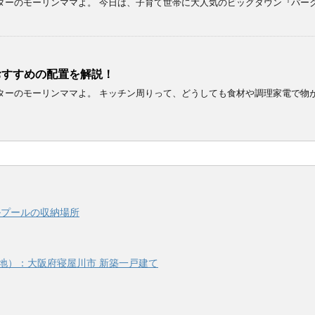
ターのモーリンママよ。 今日は、子育て世帯に大人気のビッグタウン『パー
おすすめの配置を解説！
ターのモーリンママよ。 キッチン周りって、どうしても食材や調理家電で物
ルプールの収納場所
地）：大阪府寝屋川市 新築一戸建て