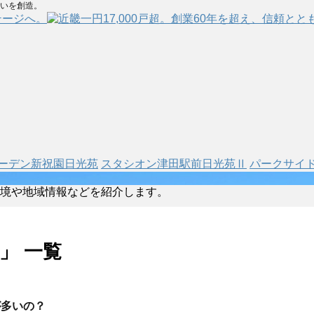
まいを創造。
テージへ。
ーデン新祝園日光苑
スタシオン津田駅前日光苑Ⅱ
パークサイ
境や地域情報などを紹介します。
 」 一覧
が多いの？