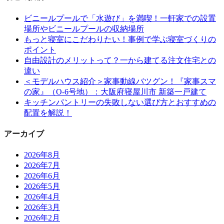
ビニールプールで「水遊び」を満喫！一軒家での設置
場所やビニールプールの収納場所
もっと寝室にこだわりたい！事例で学ぶ寝室づくりの
ポイント
自由設計のメリットって？一から建てる注文住宅との
違い
＜モデルハウス紹介＞家事動線バツグン！『家事スマ
の家』（O-6号地）：大阪府寝屋川市 新築一戸建て
キッチンパントリーの失敗しない選び方とおすすめの
配置を解説！
アーカイブ
2026年8月
2026年7月
2026年6月
2026年5月
2026年4月
2026年3月
2026年2月