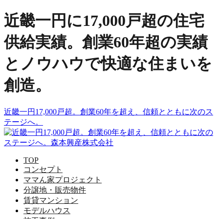
近畿一円に17,000戸超の住宅
供給実績。創業60年超の実績
とノウハウで快適な住まいを
創造。
近畿一円17,000戸超。創業60年を超え、信頼とともに次のス
テージへ。
TOP
コンセプト
ママん家プロジェクト
分譲地・販売物件
賃貸マンション
モデルハウス