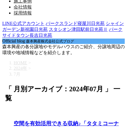
施工事例
会社情報
採用情報
LINE公式アカウント
パークスランド寝屋川日光苑
シャイン
ガーデン新祝園日光苑
スタシオン津田駅前日光苑Ⅱ
パーク
サイドタウン長吉日光苑
Official blog
森本興産株式会社公式ブログ
森本興産の各分譲地やモデルハウスのご紹介、分譲地周辺の
環境や地域情報などを紹介します。
HOME
>
2024年
>
7月
「 月別アーカイブ：2024年07月 」 一
覧
空間を有効活用できる収納♪「タタミコーナ