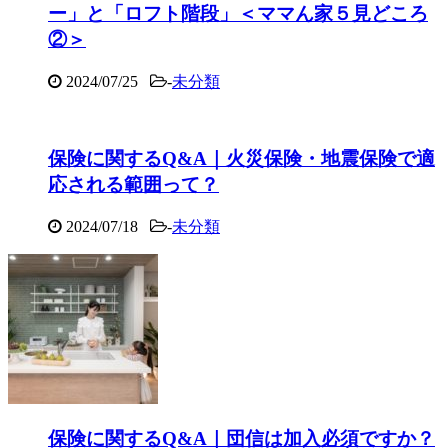
ー」と「ロフト階段」＜ママん家５見どころ
②＞
2024/07/25
-
未分類
保険に関するQ&A｜火災保険・地震保険で適
応される範囲って？
2024/07/18
-
未分類
保険に関するQ&A｜団信は加入必須ですか？