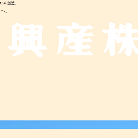
まいを創造。
ジへ。