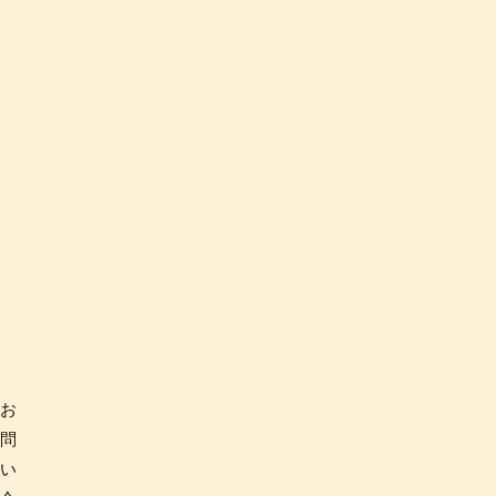
お
問
い