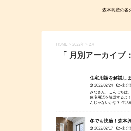
森本興産の各
HOME
>
2022年
>
2月
「 月別アーカイブ：2
住宅用語を解説し
2022/02/24
-
未分
みなさん、こんにちは。
住宅用語を解説するよ！
んじゃないかな？ 生活動
冬でも快適！森本
2022/02/17
-
未分