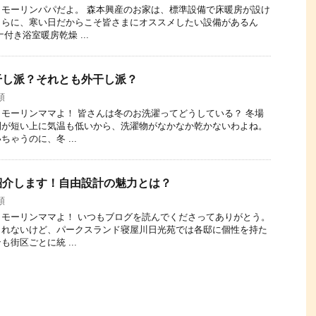
モーリンパパだよ。 森本興産のお家は、標準設備で床暖房が設け
さらに、寒い日だからこそ皆さまにオススメしたい設備があるん
付き浴室暖房乾燥 ...
干し派？それとも外干し派？
類
モーリンママよ！ 皆さんは冬のお洗濯ってどうしている？ 冬場
間が短い上に気温も低いから、洗濯物がなかなか乾かないわよね。
ゃうのに、冬 ...
紹介します！自由設計の魅力とは？
類
モーリンママよ！ いつもブログを読んでくださってありがとう。
しれないけど、パークスランド寝屋川日光苑では各邸に個性を持た
街区ごとに統 ...