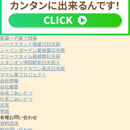
新築一戸建て情報
パークスランド寝屋川日光苑
シャインガーデン新祝園日光苑
フリースタイル新精華日光苑
スタシオン津田駅前日光苑Ⅱ
パークサイドタウン長吉日光苑
ママん家プロジェクト
会社情報
会社概要
会長ごあいさつ
社長ごあいさつ
沿革
実績
各種お問い合わせ
資料請求
総合問い合わせ