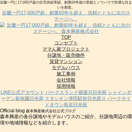
近畿一円に17,000戸超の住宅供給実績。創業60年超の実績とノウハウで快適な住ま
いを創造。
近畿一円17,000戸超。創業60年を超え、信頼とともに次のス
テージへ。
TOP
コンセプト
ママん家プロジェクト
分譲地・販売物件
賃貸マンション
モデルハウス
施工事例
会社情報
採用情報
LINE公式アカウント
パークスランド寝屋川日光苑
シャインガ
ーデン新祝園日光苑
スタシオン津田駅前日光苑Ⅱ
パークサイ
ドタウン長吉日光苑
Official blog
森本興産株式会社公式ブログ
森本興産の各分譲地やモデルハウスのご紹介、分譲地周辺の環
境や地域情報などを紹介します。