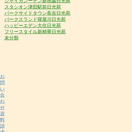
シャイガンーデン新祝園日光苑
スタシオン津田駅前日光苑
パークサイドタウン長吉日光苑
パークスランド寝屋川日光苑
ハッピーエデン大住日光苑
フリースタイル新精華日光苑
未分類
お
問
い
合
わ
せ
資
料
請