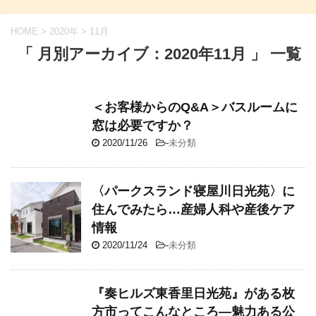
HOME
>
2020年
>
11月
「 月別アーカイブ：2020年11月 」 一覧
＜お客様からのQ&A＞バスルームに
窓は必要ですか？
2020/11/26
-
未分類
〈パークスランド寝屋川日光苑〉に
住んでみたら…産婦人科や産後ケア
情報
2020/11/24
-
未分類
『奏ヒルズ東香里日光苑』がある枚
方市ってこんなところ―魅力ある公