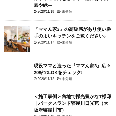
園や緑―
2020/11/19
-
未分類
『ママん家3』の高級感があり使い勝
手のよいキッチンをご覧ください♪
2020/11/17
-
未分類
現役ママと造った『ママん家3』広々
20帖のLDKをチェック!
2020/11/12
-
未分類
＜施工事例＞角地で採光豊かなT様邸
｜パークスランド寝屋川日光苑（大
阪府寝屋川市）