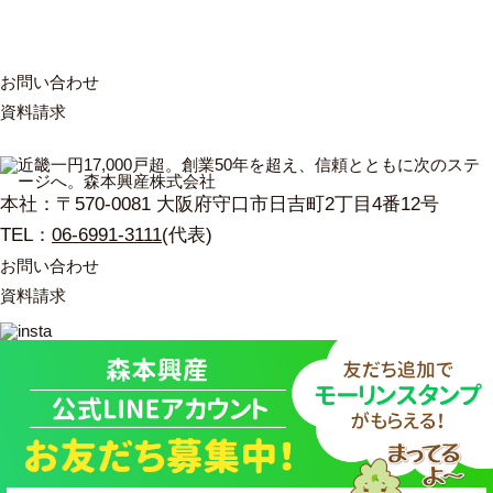
お
問
い
合
わ
せ
資
料
請
求
本社：〒570-0081 大阪府守口市日吉町2丁目4番12号
TEL：
06-6991-3111
(代表)
お問い合わせ
資料請求