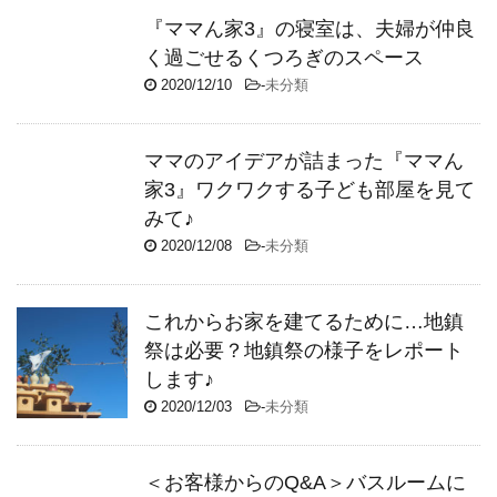
『ママん家3』の寝室は、夫婦が仲良
く過ごせるくつろぎのスペース
2020/12/10
-
未分類
ママのアイデアが詰まった『ママん
家3』ワクワクする子ども部屋を見て
みて♪
2020/12/08
-
未分類
これからお家を建てるために…地鎮
祭は必要？地鎮祭の様子をレポート
します♪
2020/12/03
-
未分類
＜お客様からのQ&A＞バスルームに