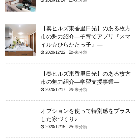
2020/12/24
-
未分類
【奏ヒルズ東香里日光】のある枚方
市の魅力紹介―子育てアプリ『スマ
イル☆ひらかたっ子』―
2020/12/22
-
未分類
【奏ヒルズ東香里日光】のある枚方
市の魅力紹介―学習支援事業―
2020/12/17
-
未分類
オプションを使って特別感をプラス
した家づくり♪
2020/12/15
-
未分類