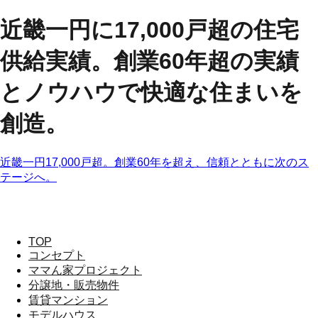
近畿一円に17,000戸超の住宅
供給実績。創業60年超の実績
とノウハウで快適な住まいを
創造。
近畿一円17,000戸超。創業60年を超え、信頼とともに次のス
テージへ。
TOP
コンセプト
ママん家プロジェクト
分譲地・販売物件
賃貸マンション
モデルハウス