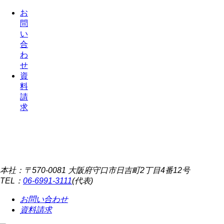
お
問
い
合
わ
せ
資
料
請
求
本社：〒570-0081 大阪府守口市日吉町2丁目4番12号
TEL：
06-6991-3111
(代表)
お問い合わせ
資料請求