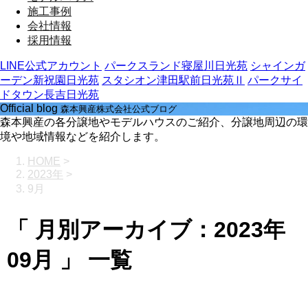
施工事例
会社情報
採用情報
LINE公式アカウント
パークスランド寝屋川日光苑
シャインガ
ーデン新祝園日光苑
スタシオン津田駅前日光苑Ⅱ
パークサイ
ドタウン長吉日光苑
Official blog
森本興産株式会社公式ブログ
森本興産の各分譲地やモデルハウスのご紹介、分譲地周辺の環
境や地域情報などを紹介します。
HOME
>
2023年
>
9月
「 月別アーカイブ：2023年
09月 」 一覧