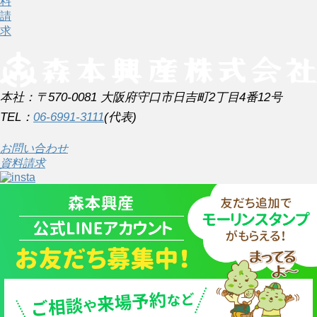
料
請
求
本社：〒570-0081 大阪府守口市日吉町2丁目4番12号
TEL：
06-6991-3111
(代表)
お問い合わせ
資料請求