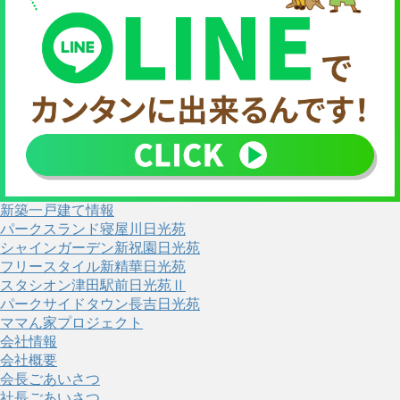
新築一戸建て情報
パークスランド寝屋川日光苑
シャインガーデン新祝園日光苑
フリースタイル新精華日光苑
スタシオン津田駅前日光苑Ⅱ
パークサイドタウン長吉日光苑
ママん家プロジェクト
会社情報
会社概要
会長ごあいさつ
社長ごあいさつ