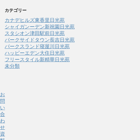
カテゴリー
カナデヒルズ東香里日光苑
シャイガンーデン新祝園日光苑
スタシオン津田駅前日光苑
パークサイドタウン長吉日光苑
パークスランド寝屋川日光苑
ハッピーエデン大住日光苑
フリースタイル新精華日光苑
未分類
お
問
い
合
わ
せ
資