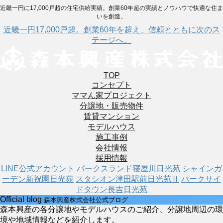
近畿一円に17,000戸超の住宅供給実績。創業60年超の実績とノウハウで快適な住ま
いを創造。
近畿一円17,000戸超。創業60年を超え、信頼とともに次のス
テージへ。
TOP
コンセプト
ママん家プロジェクト
分譲地・販売物件
賃貸マンション
モデルハウス
施工事例
会社情報
採用情報
LINE公式アカウント
パークスランド寝屋川日光苑
シャインガ
ーデン新祝園日光苑
スタシオン津田駅前日光苑Ⅱ
パークサイ
ドタウン長吉日光苑
Official blog
森本興産株式会社公式ブログ
森本興産の各分譲地やモデルハウスのご紹介、分譲地周辺の環
境や地域情報などを紹介します。