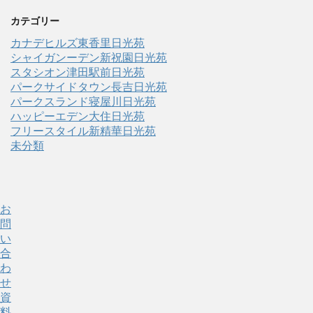
カテゴリー
カナデヒルズ東香里日光苑
シャイガンーデン新祝園日光苑
スタシオン津田駅前日光苑
パークサイドタウン長吉日光苑
パークスランド寝屋川日光苑
ハッピーエデン大住日光苑
フリースタイル新精華日光苑
未分類
お
問
い
合
わ
せ
資
料