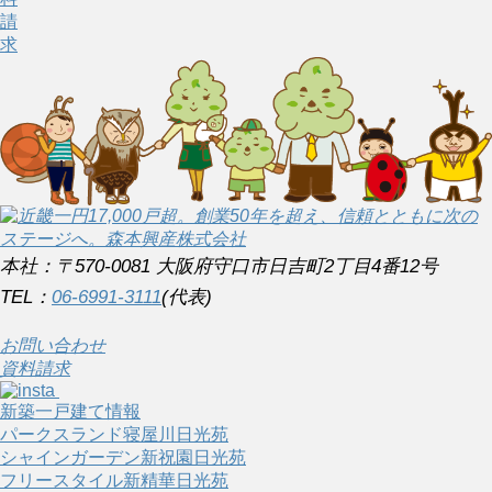
請
求
本社：〒570-0081 大阪府守口市日吉町2丁目4番12号
TEL：
06-6991-3111
(代表)
お問い合わせ
資料請求
新築一戸建て情報
パークスランド寝屋川日光苑
シャインガーデン新祝園日光苑
フリースタイル新精華日光苑