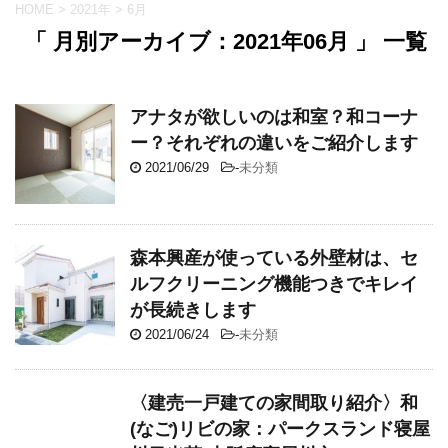
HOME
>
2021年
>
6月
「 月別アーカイブ：2021年06月 」 一覧
アナタが欲しいのは和室？和コーナ
ー？それぞれの違いをご紹介します
2021/06/29
-
未分類
森本興産が使っている外壁材は、セ
ルフクリーニング機能つきでキレイ
が長続きします
2021/06/24
-
未分類
〈建売一戸建ての家間取り紹介〉和
(なご)リビの家：パークスランド寝屋