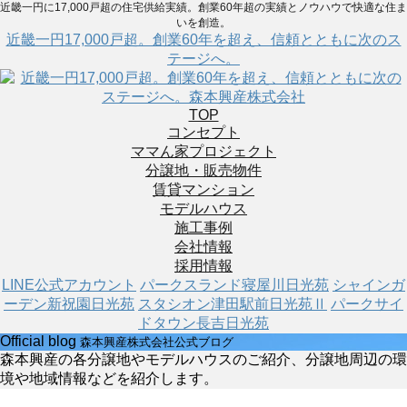
近畿一円に17,000戸超の住宅供給実績。創業60年超の実績とノウハウで快適な住ま
いを創造。
近畿一円17,000戸超。創業60年を超え、信頼とともに次のス
テージへ。
TOP
コンセプト
ママん家プロジェクト
分譲地・販売物件
賃貸マンション
モデルハウス
施工事例
会社情報
採用情報
LINE公式アカウント
パークスランド寝屋川日光苑
シャインガ
ーデン新祝園日光苑
スタシオン津田駅前日光苑Ⅱ
パークサイ
ドタウン長吉日光苑
Official blog
森本興産株式会社公式ブログ
森本興産の各分譲地やモデルハウスのご紹介、分譲地周辺の環
境や地域情報などを紹介します。