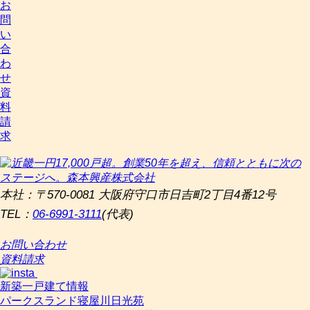
お
問
い
合
わ
せ
資
料
請
求
本社：〒570-0081 大阪府守口市日吉町2丁目4番12号
TEL：
06-6991-3111
(代表)
お問い合わせ
資料請求
新築一戸建て情報
パークスランド寝屋川日光苑