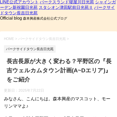
LINE公式アカウント
パークスランド寝屋川日光苑
シャインガ
ーデン新祝園日光苑
スタシオン津田駅前日光苑Ⅱ
パークサイ
ドタウン長吉日光苑
Official blog
森本興産株式会社公式ブログ
HOME
>
パークサイドタウン長吉日光苑
>
パークサイドタウン長吉日光苑
長吉長原が大きく変わる？平野区の『長
吉ウェルカムタウン計画(A~Dエリア)』
をご紹介
更新日：
2025年7月22日
みなさん、こんにちは。森本興産のマスコット、モー
リンママよ♪