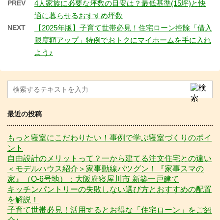
PREV
4人家族に必要な坪数の目安は？最低基準(15坪)と快
適に暮らせるおすすめ坪数
NEXT
【2025年版】子育て世帯必見！住宅ローン控除「借入
限度額アップ」特例でおトクにマイホームを手に入れ
よう♪
最近の投稿
もっと寝室にこだわりたい！事例で学ぶ寝室づくりのポイ
ント
自由設計のメリットって？一から建てる注文住宅との違い
＜モデルハウス紹介＞家事動線バツグン！『家事スマの
家』（O-6号地）：大阪府寝屋川市 新築一戸建て
キッチンパントリーの失敗しない選び方とおすすめの配置
を解説！
子育て世帯必見！活用するとお得な「住宅ローン」をご紹