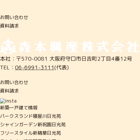
お
問
い
合
わ
せ
資
料
請
求
本社：〒570-0081 大阪府守口市日吉町2丁目4番12号
TEL：
06-6991-3111
(代表)
お問い合わせ
資料請求
新築一戸建て情報
パークスランド寝屋川日光苑
シャインガーデン新祝園日光苑
フリースタイル新精華日光苑