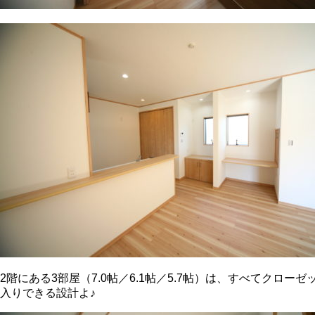
2階にある3部屋（7.0帖／6.1帖／5.7帖）は、すべてク
入りできる設計よ♪