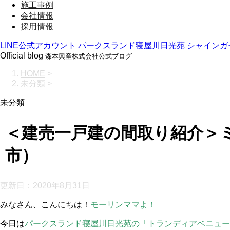
施工事例
会社情報
採用情報
LINE公式アカウント
パークスランド寝屋川日光苑
シャインガ
Official blog
森本興産株式会社公式ブログ
HOME
>
未分類
>
未分類
＜建売一戸建の間取り紹介＞
市）
更新日：
2020年8月31日
みなさん、こんにちは！
モーリンママよ！
今日は
パークスランド寝屋川日光苑の「トランディアベニュー