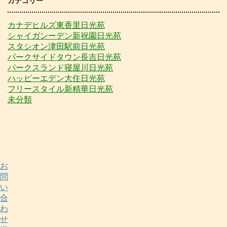
カテゴリー
カナデヒルズ東香里日光苑
シャイガンーデン新祝園日光苑
スタシオン津田駅前日光苑
パークサイドタウン長吉日光苑
パークスランド寝屋川日光苑
ハッピーエデン大住日光苑
フリースタイル新精華日光苑
未分類
お
問
い
合
わ
せ