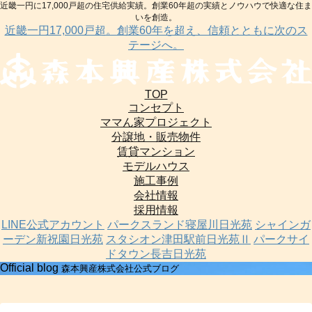
近畿一円に17,000戸超の住宅供給実績。創業60年超の実績とノウハウで快適な住ま
いを創造。
近畿一円17,000戸超。創業60年を超え、信頼とともに次のス
テージへ。
TOP
コンセプト
ママん家プロジェクト
分譲地・販売物件
賃貸マンション
モデルハウス
施工事例
会社情報
採用情報
LINE公式アカウント
パークスランド寝屋川日光苑
シャインガ
ーデン新祝園日光苑
スタシオン津田駅前日光苑Ⅱ
パークサイ
ドタウン長吉日光苑
Official blog
森本興産株式会社公式ブログ