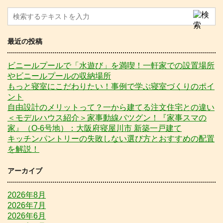
最近の投稿
ビニールプールで「水遊び」を満喫！一軒家での設置場所
やビニールプールの収納場所
もっと寝室にこだわりたい！事例で学ぶ寝室づくりのポイ
ント
自由設計のメリットって？一から建てる注文住宅との違い
＜モデルハウス紹介＞家事動線バツグン！『家事スマの
家』（O-6号地）：大阪府寝屋川市 新築一戸建て
キッチンパントリーの失敗しない選び方とおすすめの配置
を解説！
アーカイブ
2026年8月
2026年7月
2026年6月