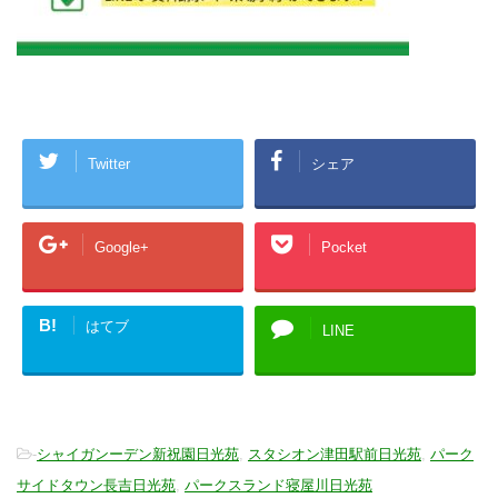
Twitter
シェア
Google+
Pocket
B!
はてブ
LINE
-
シャイガンーデン新祝園日光苑
,
スタシオン津田駅前日光苑
,
パーク
サイドタウン長吉日光苑
,
パークスランド寝屋川日光苑