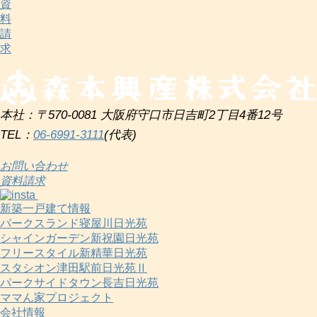
資
料
請
求
本社：〒570-0081 大阪府守口市日吉町2丁目4番12号
TEL：
06-6991-3111
(代表)
お問い合わせ
資料請求
新築一戸建て情報
パークスランド寝屋川日光苑
シャインガーデン新祝園日光苑
フリースタイル新精華日光苑
スタシオン津田駅前日光苑Ⅱ
パークサイドタウン長吉日光苑
ママん家プロジェクト
会社情報