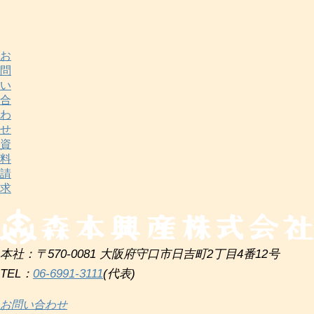
お
問
い
合
わ
せ
資
料
請
求
本社：〒570-0081 大阪府守口市日吉町2丁目4番12号
TEL：
06-6991-3111
(代表)
お問い合わせ