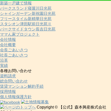
新築一戸建て情報
パークスランド寝屋川日光苑
シャインガーデン新祝園日光苑
フリースタイル新精華日光苑
スタシオン津田駅前日光苑Ⅱ
パークサイドタウン長吉日光苑
ママん家プロジェクト
会社情報
会社概要
会長ごあいさつ
社長ごあいさつ
沿革
実績
各種お問い合わせ
資料請求
総合問い合わせ
賃貸マンション解約手続
採用情報
個人情報保護方針
Copyright © 【公式】森本興産株式会社