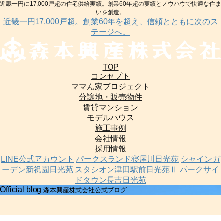
近畿一円に17,000戸超の住宅供給実績。創業60年超の実績とノウハウで快適な住ま
いを創造。
近畿一円17,000戸超。創業60年を超え、信頼とともに次のス
テージへ。
TOP
コンセプト
ママん家プロジェクト
分譲地・販売物件
賃貸マンション
モデルハウス
施工事例
会社情報
採用情報
LINE公式アカウント
パークスランド寝屋川日光苑
シャインガ
ーデン新祝園日光苑
スタシオン津田駅前日光苑Ⅱ
パークサイ
ドタウン長吉日光苑
Official blog
森本興産株式会社公式ブログ