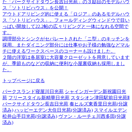
た「パークサイドタウン長吉日光苑」の３邸目のモデルハウ
ス「ソトリビハウス」を公開！
アウトドアリビング的に使える「ロジア」のあるモデルハウ
ス「ソトリビハウス」。フォールディングウィンドウで目い
っぱい開放して22.2帖の広々リビングと一体になれる空間で
す。
調理部分とシンクがセパレートされた「ニ型」のキッチンを
採用。またダイニング部分には仕事やお子様の勉強などマル
チに使えるワークスペースのコーナーも設けました。
２階の洋室は各居室に大容量クローゼットを用意しています
が、季節ものなどの収納に便利な小屋裏収納も採用しまし
た。
トップページに戻る
パークスランド寝屋川日光苑
シャインガーデン新祝園日光
苑
フリースタイル新精華日光苑
スタシオン津田駅前日光苑Ⅱ
パークサイドタウン長吉日光苑
奏ヒルズ東香里日光苑(分譲
済み)
ハッピーエデン大住日光苑(分譲済み)
スマイルエデン
松井山手日光苑(分譲済み)
ヴァン・ルーチェ川西多田(分譲
済み)