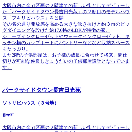
大阪市内に全51区画の２階建ての新しい街としてデビューし
た「パークサイドタウン長吉日光苑」の２邸目のモデルハウ
ス「フキリビハウス」を公開！
その名の通り開放感を高める大きな吹き抜けと約３ｍのビッ
グダイニングを設けた約17.6帖のLDKが特徴の家。
シューズインクローゼットやウォークインクローゼット、キ
ッチン横のカップボードにパントリーなどなど収納スペース
もたっぷり。
また2階の子供部屋は、お子様の成長に合わせて将来、間仕
切りが可能な仲良しきょうだいの子供部屋設計となっていま
す。
パークサイドタウン長吉日光苑
ソトリビハウス（３号地）
見学可
大阪市内に全51区画の２階建ての新しい街としてデビューし