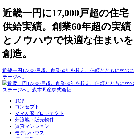
近畿一円に17,000戸超の住宅
供給実績。創業60年超の実績
とノウハウで快適な住まいを
創造。
近畿一円17,000戸超。創業60年を超え、信頼とともに次のス
テージへ。
TOP
コンセプト
ママん家プロジェクト
分譲地・販売物件
賃貸マンション
モデルハウス