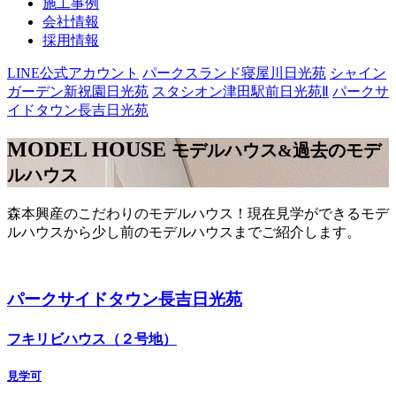
施工事例
会社情報
採用情報
LINE公式アカウント
パークスランド寝屋川日光苑
シャイン
ガーデン新祝園日光苑
スタシオン津田駅前日光苑Ⅱ
パークサ
イドタウン長吉日光苑
MODEL HOUSE
モデルハウス&過去のモデ
ルハウス
森本興産のこだわりのモデルハウス！現在見学ができるモデ
ルハウスから少し前のモデルハウスまでご紹介します。
パークサイドタウン長吉日光苑
フキリビハウス（２号地）
見学可