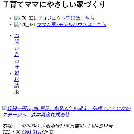
子育てママにやさしい家づくり
プロジェクト詳細はこちら
ママん家3モデルハウスはこちら
お
問
い
合
わ
せ
資
料
請
求
本社：〒570-0081 大阪府守口市日吉町2丁目4番12号
TEL：
06-6991-3111
(代表)