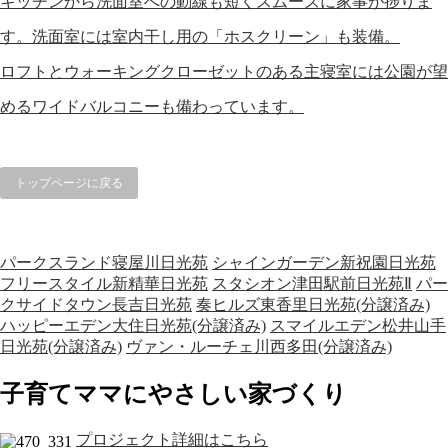
キッチンから洗面室への動線も短くスムーズに家事が捗りま
す。洗面室には室内干し用の「ホスクリーン」も装備。
ロフトとウォーキングクローゼットのある主寝室には公園が望
めるワイドバルコニーも備わっています。
トップページに戻る
パークスランド寝屋川日光苑
シャインガーデン新祝園日光苑
フリースタイル新精華日光苑
スタシオン津田駅前日光苑Ⅱ
パー
クサイドタウン長吉日光苑
奏ヒルズ東香里日光苑(分譲済み)
ハッピーエデン大住日光苑(分譲済み)
スマイルエデン松井山手
日光苑(分譲済み)
ヴァン・ルーチェ川西多田(分譲済み)
子育てママにやさしい家づくり
プロジェクト詳細はこちら