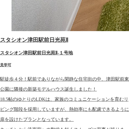
スタシオン津田駅前日光苑Ⅱ
スタシオン津田駅前日光苑Ⅱ-１号地
見学可
駅徒歩４分！駅前でありながら閑静な住宅街の中、津田駅前東
公園に隣接の新築モデルハウス誕生しました！
18.5帖のゆとりのLDKは、家族のコミュニケーションを育むリ
ビング階段を採用していますが、熱効率にも配慮できるように
扉を設けたプランとなっています。