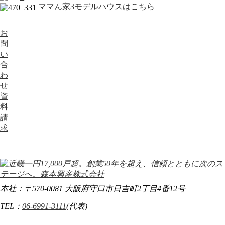
ママん家3モデルハウスはこちら
お
問
い
合
わ
せ
資
料
請
求
本社：〒570-0081 大阪府守口市日吉町2丁目4番12号
TEL：
06-6991-3111
(代表)