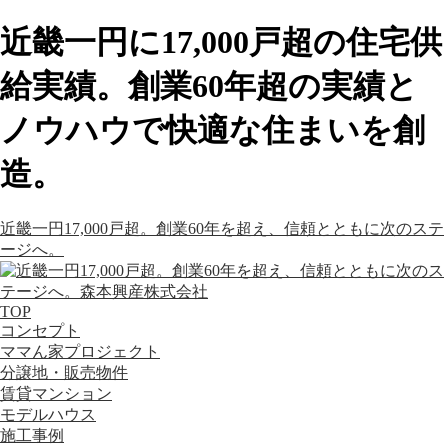
近畿一円に17,000戸超の住宅供
給実績。創業60年超の実績と
ノウハウで快適な住まいを創
造。
近畿一円17,000戸超。創業60年を超え、信頼とともに次のステ
ージへ。
TOP
コンセプト
ママん家プロジェクト
分譲地・販売物件
賃貸マンション
モデルハウス
施工事例