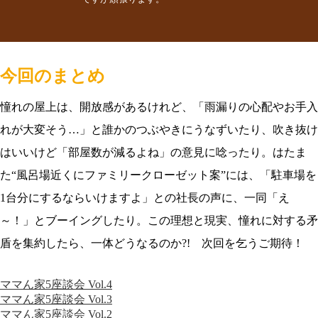
今回のまとめ
憧れの屋上は、開放感があるけれど、「雨漏りの心配やお手入
れが大変そう…」と誰かのつぶやきにうなずいたり、吹き抜け
はいいけど「部屋数が減るよね」の意見に唸ったり。はたま
た“風呂場近くにファミリークローゼット案”には、「駐車場を
1台分にするならいけますよ」との社長の声に、一同「え
～！」とブーイングしたり。この理想と現実、憧れに対する矛
盾を集約したら、一体どうなるのか?! 次回を乞うご期待！
ママん家5座談会 Vol.4
ママん家5座談会 Vol.3
ママん家5座談会 Vol.2