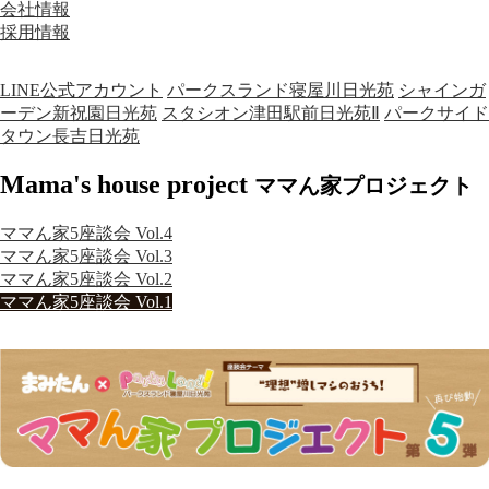
会社情報
採用情報
LINE公式アカウント
パークスランド寝屋川日光苑
シャインガ
ーデン新祝園日光苑
スタシオン津田駅前日光苑Ⅱ
パークサイド
タウン長吉日光苑
Mama's house project
ママん家プロジェクト
ママん家5座談会 Vol.4
ママん家5座談会 Vol.3
ママん家5座談会 Vol.2
ママん家5座談会 Vol.1