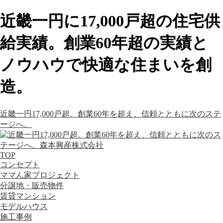
近畿一円に17,000戸超の住宅供
給実績。創業60年超の実績と
ノウハウで快適な住まいを創
造。
近畿一円17,000戸超。創業60年を超え、信頼とともに次のステ
ージへ。
TOP
コンセプト
ママん家プロジェクト
分譲地・販売物件
賃貸マンション
モデルハウス
施工事例