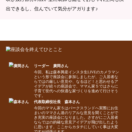
出できるし、住んでいて気分がアガります♪
リーダー 廣岡さん
今回、私は森本興産インスタ生LIVEのカメラマン
という形で座談会に参加しましたが、ご入居者な
らではの厳しい意見や、なるほど！と思わせるア
イデアが続々の座談会で、ママん家５ではさらに
子育て世代への快適な家づくりを進めて行けそう
です。
代表取締役社長 森本さん
今回のママん家５はパークスランドへ実際にお住
まいのママさん達のリアルな意見を聞くことがで
き充実の座談会になりました。さすがにご入居者
ならではの的確な意見アイデアが飛び出したよう
に思います。ここからカタチにしていく事は大変
ですが頑張ります。