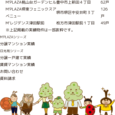
M’PLAZA桃山台ガーデンヒル
豊中市上新田４丁目
62戸
M’PLAZA堺東フェニックスア
126
堺市堺区中安井町３丁
ベニュー
戸
M’レジデンス津田駅前
枚方市津田駅前１丁目
49戸
※上記掲載の実績物件は一部抜粋です。
M’PLAZAシリーズ
分譲マンション実績
日光苑シリーズ
分譲一戸建て実績
賃貸マンション実績
お
問
い
合
わ
せ
資
料
請
求