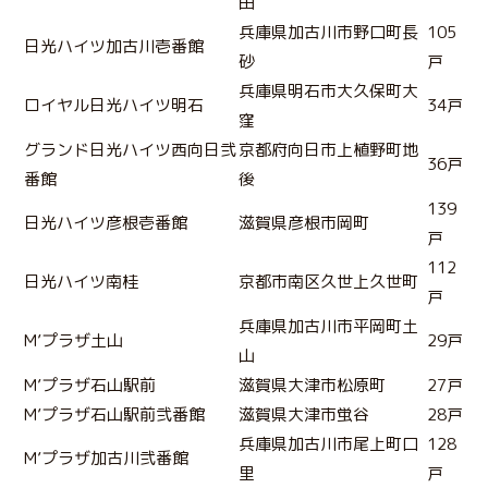
田
兵庫県加古川市野口町長
105
日光ハイツ加古川壱番館
砂
戸
兵庫県明石市大久保町大
ロイヤル日光ハイツ明石
34戸
窪
グランド日光ハイツ西向日弐
京都府向日市上植野町地
36戸
番館
後
139
日光ハイツ彦根壱番館
滋賀県彦根市岡町
戸
112
日光ハイツ南桂
京都市南区久世上久世町
戸
兵庫県加古川市平岡町土
M’プラザ土山
29戸
山
M’プラザ石山駅前
滋賀県大津市松原町
27戸
M’プラザ石山駅前弐番館
滋賀県大津市蛍谷
28戸
兵庫県加古川市尾上町口
128
M’プラザ加古川弐番館
里
戸