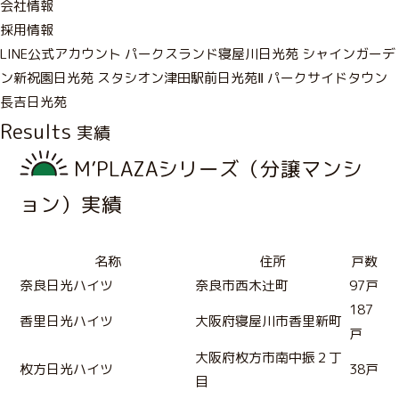
会社情報
採用情報
LINE公式アカウント
パークスランド寝屋川日光苑
シャインガーデ
ン新祝園日光苑
スタシオン津田駅前日光苑Ⅱ
パークサイドタウン
長吉日光苑
Results
実績
M’PLAZAシリーズ（分譲マンシ
ョン）実績
名称
住所
戸数
奈良日光ハイツ
奈良市西木辻町
97戸
187
香里日光ハイツ
大阪府寝屋川市香里新町
戸
大阪府枚方市南中振２丁
枚方日光ハイツ
38戸
目