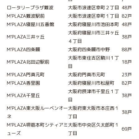
ロータリープラザ難波
大阪市浪速区幸町２丁目
48戸
M’PLAZA難波駅前
大阪市浪速区幸町１丁目
82戸
M’PLAZA寝屋川五番館
大阪府寝屋川市池田本町
48戸
大阪府寝屋川市三井ヶ丘
M’PLAZA三井ヶ丘
38戸
４丁目
M’PLAZA四条畷
大阪府四条畷市中野
88戸
大阪市東住吉区駒川１丁
M’PLAZA北田辺駅前
18戸
目
M’PLAZA門真元町
大阪府門真市元町
23戸
M’PLAZA香里園
大阪府寝屋川市松屋町
82戸
大阪府摂津市千里丘１丁
M’PLAZA千里丘
38戸
目
M’PLAZA東大阪ルーベンオー
大阪府東大阪市本庄西１
38戸
ネ
丁目
M’PLAZA堺筋本町シティアミ
大阪市中央区久太郎町１
69戸
ューズ
丁目