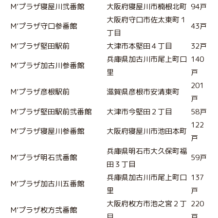
M’プラザ寝屋川弐番館
大阪府寝屋川市楠根北町
94戸
大阪府守口市佐太東町１
M’プラザ守口参番館
43戸
丁目
M’プラザ堅田駅前
大津市本堅田４丁目
32戸
兵庫県加古川市尾上町口
140
M’プラザ加古川参番館
里
戸
201
M’プラザ彦根駅前
滋賀県彦根市安清東町
戸
M’プラザ堅田駅前弐番館
大津市今堅田２丁目
58戸
122
M’プラザ寝屋川参番館
大阪府寝屋川市池田本町
戸
兵庫県明石市大久保町福
M’プラザ明石弐番館
59戸
田３丁目
兵庫県加古川市尾上町口
137
M’プラザ加古川五番館
里
戸
大阪府枚方市池之宮２丁
220
M’プラザ枚方弐番館
目
戸