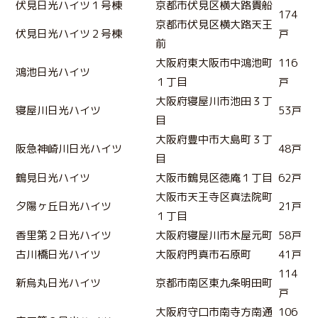
伏見日光ハイツ１号棟
京都市伏見区横大路貴船
174
京都市伏見区横大路天王
伏見日光ハイツ２号棟
戸
前
大阪府東大阪市中鴻池町
116
鴻池日光ハイツ
１丁目
戸
大阪府寝屋川市池田３丁
寝屋川日光ハイツ
53戸
目
大阪府豊中市大島町３丁
阪急神崎川日光ハイツ
48戸
目
鶴見日光ハイツ
大阪市鶴見区徳庵１丁目
62戸
大阪市天王寺区真法院町
夕陽ヶ丘日光ハイツ
21戸
１丁目
香里第２日光ハイツ
大阪府寝屋川市木屋元町
58戸
古川橋日光ハイツ
大阪府門真市石原町
41戸
114
新烏丸日光ハイツ
京都市南区東九条明田町
戸
大阪府守口市南寺方南通
106