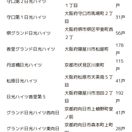
守口第２日光ハイツ
１丁目
戸
大阪府守口市馬場町２丁
守口第１日光ハイツ
31戸
目
大阪府堺市堺区甲斐町西
堺グランド日光ハイツ
56戸
２丁
178
香里グランド日光ハイツ
大阪府寝屋川市松屋町
戸
115
丹波橋日光ハイツ
京都市伏見区川東町
戸
大阪府松原市天美南５丁
松原日光ハイツ
41戸
目
大阪府寝屋川市池田２丁
192
日光ハイツ香里第５
目
戸
京都府向日市上植野町堂
グランド日光ハイツ西向日
41戸
ノ前
京都府向日市森本町上町
グランド日光ハイツ東向日
28戸