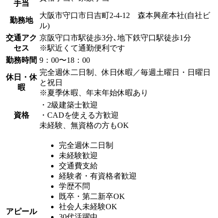
手当
大阪市守口市日吉町2-4-12 森本興産本社(自社ビ
勤務地
ル)
交通アク
京阪守口市駅徒歩3分､地下鉄守口駅徒歩1分
セス
※駅近くて通勤便利です
勤務時間
9：00〜18：00
完全週休二日制、休日休暇／毎週土曜日・日曜日
休日・休
と祝日
暇
※夏季休暇、年末年始休暇あり
・2級建築士歓迎
資格
・CADを使える方歓迎
未経験、無資格の方もOK
完全週休二日制
未経験歓迎
交通費支給
経験者・有資格者歓迎
学歴不問
既卒・第二新卒OK
社会人未経験OK
アピール
30代活躍中