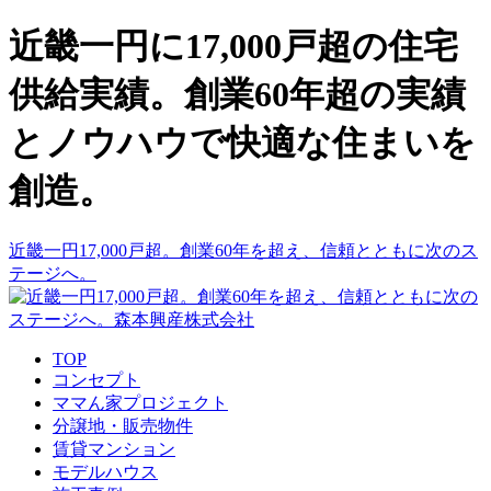
近畿一円に17,000戸超の住宅
供給実績。創業60年超の実績
とノウハウで快適な住まいを
創造。
近畿一円17,000戸超。創業60年を超え、信頼とともに次のス
テージへ。
TOP
コンセプト
ママん家プロジェクト
分譲地・販売物件
賃貸マンション
モデルハウス