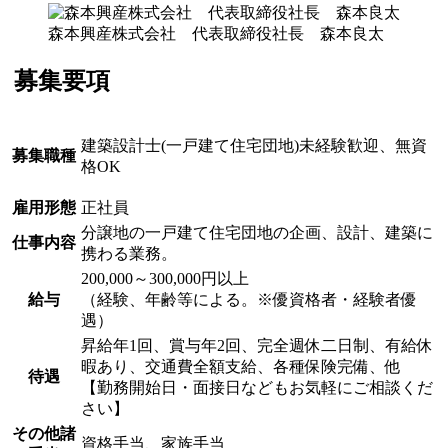
森本興産株式会社 代表取締役社長 森本良太
募集要項
建築設計士(一戸建て住宅団地)未経験歓迎、無資
募集職種
格OK
雇用形態
正社員
分譲地の一戸建て住宅団地の企画、設計、建築に
仕事内容
携わる業務。
200,000～300,000円以上
給与
（経験、年齢等による。※優資格者・経験者優
遇）
昇給年1回、賞与年2回、完全週休二日制、有給休
暇あり、交通費全額支給、各種保険完備、他
待遇
【勤務開始日・面接日などもお気軽にご相談くだ
さい】
その他諸
資格手当、家族手当