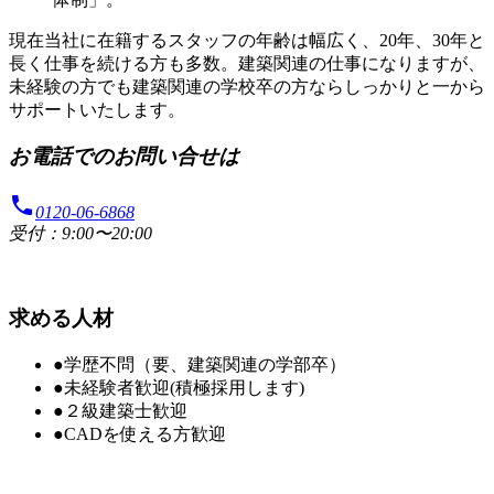
現在当社に在籍するスタッフの年齢は幅広く、20年、30年と
長く仕事を続ける方も多数。建築関連の仕事になりますが、
未経験の方でも建築関連の学校卒の方ならしっかりと一から
サポートいたします。
お電話でのお問い合せは
phone
0120-06-6868
受付：9:00〜20:00
求める人材
●学歴不問（要、建築関連の学部卒）
●未経験者歓迎(積極採用します)
●２級建築士歓迎
●CADを使える方歓迎