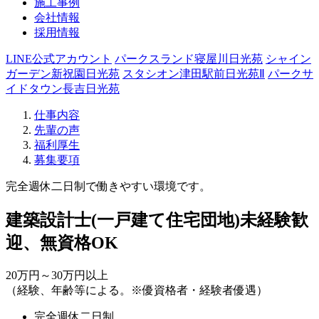
施工事例
会社情報
採用情報
LINE公式アカウント
パークスランド寝屋川日光苑
シャイン
ガーデン新祝園日光苑
スタシオン津田駅前日光苑Ⅱ
パークサ
イドタウン長吉日光苑
仕事内容
先輩の声
福利厚生
募集要項
完全週休二日制で働きやすい環境です。
建築設計士(一戸建て住宅団地)未経験歓
迎、無資格OK
20万円～30万円以上
（経験、年齢等による。※優資格者・経験者優遇）
完全週休二日制