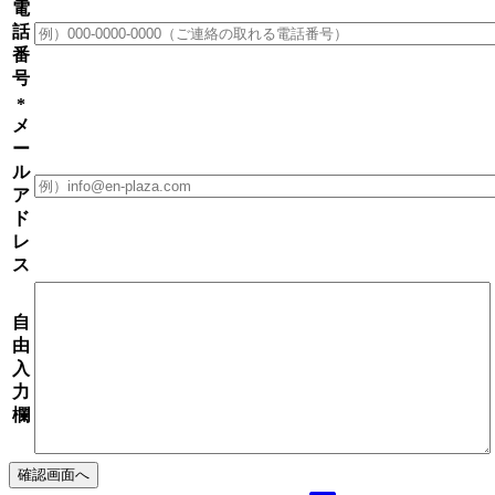
電
話
番
号
*
メ
ー
ル
ア
ド
レ
ス
自
由
入
力
欄
確認画面へ