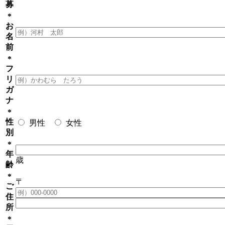
募
*
お
名
前
*
フ
リ
ガ
ナ
*
性
男性
女性
別
*
年
歳
齢
*
〒
ご
住
所
*