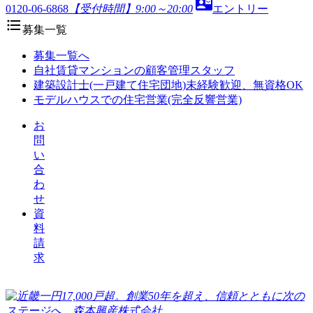
contact_mail
0120-06-6868
【受付時間】9:00～20:00
エントリー
format_list_bulleted
募集一覧
募集一覧へ
自社賃貸マンションの顧客管理スタッフ
建築設計士(一戸建て住宅団地)未経験歓迎、無資格OK
モデルハウスでの住宅営業(完全反響営業)
お
問
い
合
わ
せ
資
料
請
求