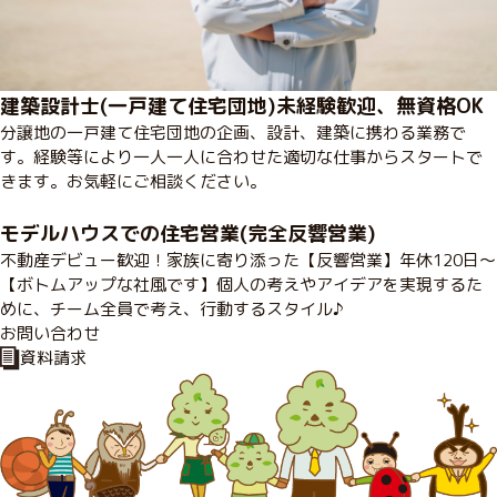
建築設計士(一戸建て住宅団地)未経験歓迎、無資格OK
分譲地の一戸建て住宅団地の企画、設計、建築に携わる業務で
す。経験等により一人一人に合わせた適切な仕事からスタートで
きます。お気軽にご相談ください。
モデルハウスでの住宅営業(完全反響営業)
不動産デビュー歓迎！家族に寄り添った【反響営業】年休120日～
【ボトムアップな社風です】個人の考えやアイデアを実現するた
めに、チーム全員で考え、行動するスタイル♪
お
問
い
合
わ
せ
資
料
請
求