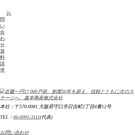
お
問
い
合
わ
せ
資
料
請
求
本社：〒570-0081 大阪府守口市日吉町2丁目4番12号
TEL：
06-6991-3111
(代表)
お問い合わせ