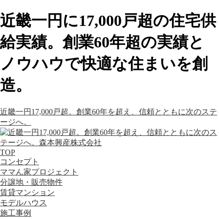
近畿一円に17,000戸超の住宅供
給実績。創業60年超の実績と
ノウハウで快適な住まいを創
造。
近畿一円17,000戸超。創業60年を超え、信頼とともに次のステ
ージへ。
TOP
コンセプト
ママん家プロジェクト
分譲地・販売物件
賃貸マンション
モデルハウス
施工事例