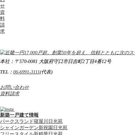
せ
資
料
請
求
本社：〒570-0081 大阪府守口市日吉町2丁目4番12号
TEL：
06-6991-3111
(代表)
お問い合わせ
資料請求
新築一戸建て情報
パークスランド寝屋川日光苑
シャインガーデン新祝園日光苑
フリースタイル新精華日光苑