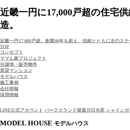
近畿一円に17,000戸超の住
造。
近畿一円17,000戸超。創業60年を超え、信頼とともに次のス
TOP
コンセプト
ママん家プロジェクト
分譲地・販売物件
賃貸マンション
モデルハウス
施工事例
会社情報
採用情報
LINE公式アカウント
パークスランド寝屋川日光苑
シャインガ
MODEL HOUSE
モデルハウス