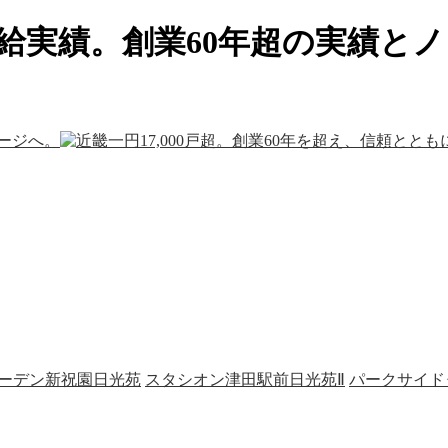
宅供給実績。創業60年超の実績
テージへ。
ーデン新祝園日光苑
スタシオン津田駅前日光苑Ⅱ
パークサイド