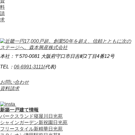
資
料
請
求
本社：〒570-0081 大阪府守口市日吉町2丁目4番12号
TEL：
06-6991-3111
(代表)
お問い合わせ
資料請求
新築一戸建て情報
パークスランド寝屋川日光苑
シャインガーデン新祝園日光苑
フリースタイル新精華日光苑