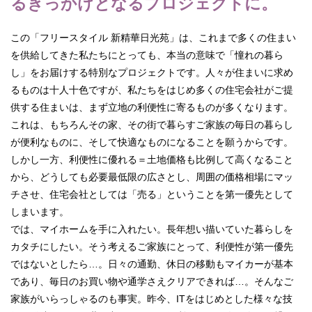
るきっかけとなるプロジェクトに。
この「フリースタイル 新精華日光苑」は、これまで多くの住まい
を供給してきた私たちにとっても、本当の意味で「憧れの暮ら
し」をお届けする特別なプロジェクトです。人々が住まいに求め
るものは十人十色ですが、私たちをはじめ多くの住宅会社がご提
供する住まいは、まず立地の利便性に寄るものが多くなります。
これは、もちろんその家、その街で暮らすご家族の毎日の暮らし
が便利なものに、そして快適なものになることを願うからです。
しかし一方、利便性に優れる＝土地価格も比例して高くなること
から、どうしても必要最低限の広さとし、周囲の価格相場にマッ
チさせ、住宅会社としては「売る」ということを第一優先として
しまいます。
では、マイホームを手に入れたい。長年想い描いていた暮らしを
カタチにしたい。そう考えるご家族にとって、利便性が第一優先
ではないとしたら…。日々の通勤、休日の移動もマイカーが基本
であり、毎日のお買い物や通学さえクリアできれば…。そんなご
家族がいらっしゃるのも事実。昨今、ITをはじめとした様々な技