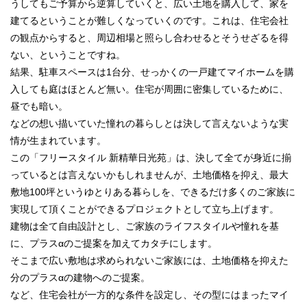
うしてもご予算から逆算していくと、広い土地を購入して、家を
建てるということが難しくなっていくのです。これは、住宅会社
の観点からすると、周辺相場と照らし合わせるとそうせざるを得
ない、ということですね。
結果、駐車スペースは1台分、せっかくの一戸建てマイホームを購
入しても庭はほとんど無い。住宅が周囲に密集しているために、
昼でも暗い。
などの想い描いていた憧れの暮らしとは決して言えないような実
情が生まれています。
この「フリースタイル 新精華日光苑」は、決して全てが身近に揃
っているとは言えないかもしれませんが、土地価格を抑え、最大
敷地100坪というゆとりある暮らしを、できるだけ多くのご家族に
実現して頂くことができるプロジェクトとして立ち上げます。
建物は全て自由設計とし、ご家族のライフスタイルや憧れを基
に、プラスαのご提案を加えてカタチにします。
そこまで広い敷地は求められないご家族には、土地価格を抑えた
分のプラスαの建物へのご提案。
など、住宅会社が一方的な条件を設定し、その型にはまったマイ