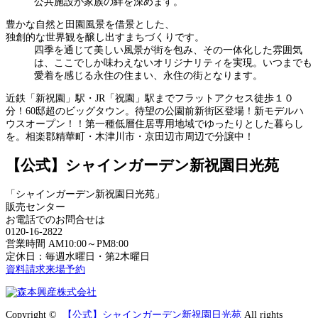
公共施設が家族の絆を深めます。
豊かな自然と田園風景を借景とした、
独創的な世界観を醸し出すまちづくりです。
四季を通じて美しい風景が街を包み、その一体化した雰囲気
は、ここでしか味わえないオリジナリティを実現。いつまでも
愛着を感じる永住の住まい、永住の街となります。
近鉄「新祝園」駅・JR「祝園」駅までフラットアクセス徒歩１０
分！60邸超のビッグタウン。待望の公園前新街区登場！新モデルハ
ウスオープン！！第一種低層住居専用地域でゆったりとした暮らし
を。相楽郡精華町・木津川市・京田辺市周辺で分譲中！
【公式】シャインガーデン新祝園日光苑
「シャインガーデン新祝園日光苑」
販売センター
お電話でのお問合せは
0120-16-2822
営業時間 AM10:00～PM8:00
定休日：毎週水曜日・第2木曜日
資料請求
来場予約
Copyright ©
【公式】シャインガーデン新祝園日光苑
All rights