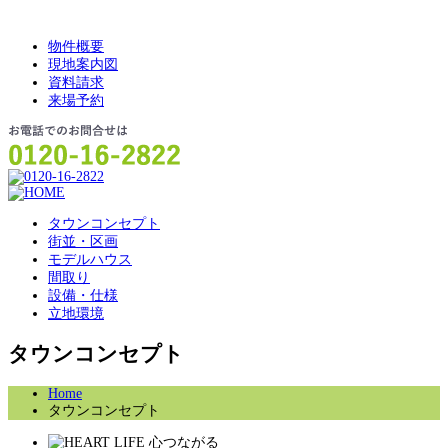
物件概要
現地案内図
資料請求
来場予約
タウンコンセプト
街並・区画
モデルハウス
間取り
設備・仕様
立地環境
タウンコンセプト
Home
タウンコンセプト