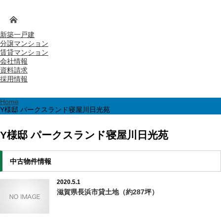
新築一戸建
分譲マンション
賃貸マンション
会社情報
資料請求
採用情報
Home
Y様邸 パークスランド寝屋川日光苑
Y様邸 パークスランド寝屋川日光苑
中古物件情報
2020.5.1
滋賀県長浜市貸土地（約287坪）