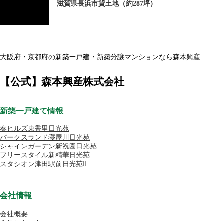
滋賀県長浜市貸土地（約287坪）
大阪府・京都府の新築一戸建・新築分譲マンションなら森本興産
【公式】森本興産株式会社
新築一戸建て情報
奏ヒルズ東香里日光苑
パークスランド寝屋川日光苑
シャインガーデン新祝園日光苑
フリースタイル新精華日光苑
スタシオン津田駅前日光苑Ⅱ
会社情報
会社概要