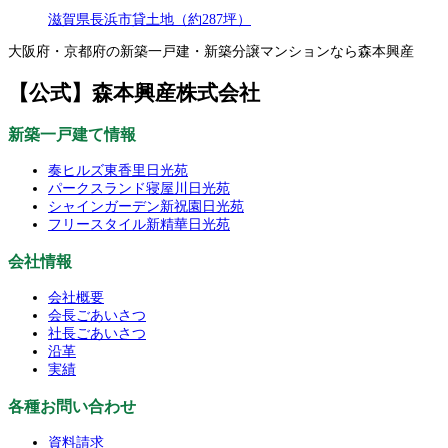
滋賀県長浜市貸土地（約287坪）
大阪府・京都府の新築一戸建・新築分譲マンションなら森本興産
【公式】森本興産株式会社
新築一戸建て情報
奏ヒルズ東香里日光苑
パークスランド寝屋川日光苑
シャインガーデン新祝園日光苑
フリースタイル新精華日光苑
会社情報
会社概要
会長ごあいさつ
社長ごあいさつ
沿革
実績
各種お問い合わせ
資料請求