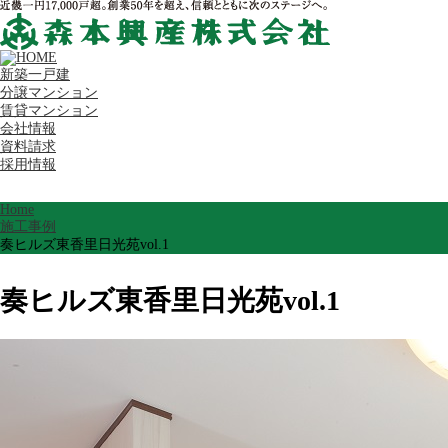
新築一戸建
分譲マンション
賃貸マンション
会社情報
資料請求
採用情報
Home
施工事例
奏ヒルズ東香里日光苑vol.1
奏ヒルズ東香里日光苑vol.1